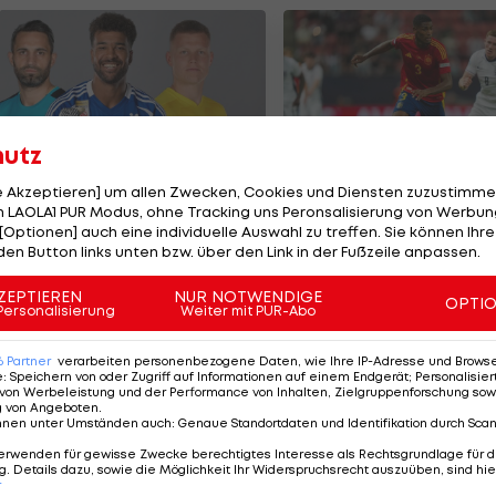
hutz
le Akzeptieren] um allen Zwecken, Cookies und Diensten zuzustimme
 LAOLA1 PUR Modus, ohne Tracking uns Peronsalisierung von Werbung
e teuersten ÖFB-
Olympiasieger vor
[Optionen] auch eine individuelle Auswahl zu treffen. Sie können Ihre
ormänner der
Wechsel zu Arsena
den Button links unten bzw. über den Link in der Fußzeile anpassen.
eschichte
ußball
Premier League
ZEPTIEREN
NUR NOTWENDIGE
OPTI
Personalisierung
Weiter mit PUR-Abo
6
Partner
verarbeiten personenbezogene Daten, wie Ihre IP-Adresse und Browser-
e
:
Speichern von oder Zugriff auf Informationen auf einem Endgerät; Personalisi
von Werbeleistung und der Performance von Inhalten, Zielgruppenforschung sow
g von Angeboten
.
nnen unter Umständen auch
:
Genaue Standortdaten und Identifikation durch Sca
erwenden für gewisse Zwecke berechtigtes Interesse als Rechtsgrundlage für d
. Details dazu, sowie die Möglichkeit Ihr Widerspruchsrecht auszuüben, sind hie
r