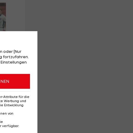
Red-Bull-Rückkehr?
Ten
Das sagt Christoph
Se
Freund
Da
Ba
n oder [Nur
 fortzufahren.
 Einstellungen
l
Deutsche Bundesliga
Te
3
3
ONEN
Attribute für die
erte Werbung und
ie Entwicklung
nnen von
ie
r verfügbar
: