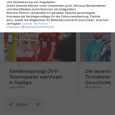
und Verbesserung von Angeboten
.
Diese Zwecke können unter Umständen auch
:
Genaue Standortdaten
und Identifikation durch Scannen von Endgeräten
.
Mehr zum Thema
Manche Partner verwenden für gewisse Zwecke berechtigtes
Interesse als Rechtsgrundlage für die Datenverarbeitung. Details
dazu, sowie die Möglichkeit Ihr Widerspruchsrecht auszuüben, sind hier
verfügbar
:
unsere
186
Partner
Impressum
|
Datenschutzrichtlinie
Karrieresprung! ÖVV-
Die teuerst
Teamspieler wechselt
Tormänner d
in Topliga
Geschichte
Sport-Mix
Fußball
TEILEN