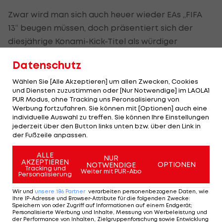
Zwar wird man sich auch heuer wieder EAs „FIFA
13“ beugen müssen, doch präsentiert sich der
diesjährige Konami-Kick-Titel als würdiger
Mitbewerber, den man ohne mit der Wimper zu
Datenschutz
zucken jedem Fußballbegeisterten empfehlen
kann. Besonders jenen, die nicht erst
Wählen Sie [Alle Akzeptieren] um allen Zwecken, Cookies
und Diensten zuzustimmen oder [Nur Notwendige] im LAOLA1
hochkomplexe Steuerungsoptionen studieren,
PUR Modus, ohne Tracking uns Peronsalisierung von
sondern sofort ins Spielvergnügen eintauchen
Werbung fortzufahren. Sie können mit [Optionen] auch eine
individuelle Auswahl zu treffen. Sie können Ihre Einstellungen
wollen, sei „PES 2013“ wärmstens anempfohlen.
jederzeit über den Button links unten bzw. über den Link in
der Fußzeile anpassen.
Die grafischen Abstriche und die fehlenden
ALLE
Lizenzen werden durch ein herzerfrischendes
NUR
AKZEPTIEREN
OPTIONEN
NOTWENDIGE
Gameplay und emotionalen, flotten Fußball mehr
Tracking und
Weiter mit PUR-Abo
Personalisierung
als wettgemacht.
Wir und
unsere
186
Partner
verarbeiten personenbezogene Daten, wie
Ihre IP-Adresse und Browser-Attribute für die folgenden Zwecke
:
Speichern von oder Zugriff auf Informationen auf einem Endgerät;
iMehr Infos gibt es auf
GamingXP
...
Personalisierte Werbung und Inhalte, Messung von Werbeleistung und
der Performance von Inhalten, Zielgruppenforschung sowie Entwicklung