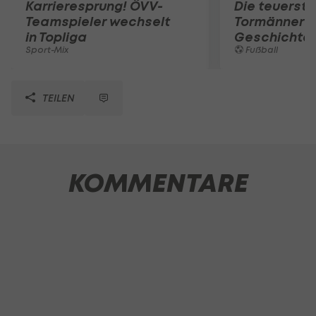
Karrieresprung! ÖVV-
Die teuerst
Teamspieler wechselt
Tormänner d
in Topliga
Geschichte
Sport-Mix
Fußball
TEILEN
KOMMENTARE