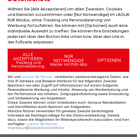
Kuwait hat die geforderte Änderung nicht
Wählen Sie [Alle Akzeptieren] um allen Zwecken, Cookies
umgesetzt. Durch die Sperre ist allen
und Diensten zuzustimmen oder [Nur Notwendige] im LAOLA1
kuwaitischen Fußball-Mannschaften jeglicher
PUR Modus, ohne Tracking uns Peronsalisierung von
Werbung fortzufahren. Sie können mit [Optionen] auch eine
"internationaler Sportkontakt" untersagt. Der
individuelle Auswahl zu treffen. Sie können Ihre Einstellungen
Verband und dessen Mitglieder dürfen nicht an
jederzeit über den Button links unten bzw. über den Link in
der Fußzeile anpassen.
FIFA-Programmen oder Initiativen der asiatischen
AFC teilnehmen.
ALLE
NUR
AKZEPTIEREN
OPTIONEN
NOTWENDIGE
Tracking und
Weiter mit PUR-Abo
Personalisierung
Mehr zum Thema
Wir und
unsere
186
Partner
verarbeiten personenbezogene Daten, wie
Ihre IP-Adresse und Browser-Attribute für die folgenden Zwecke
:
Speichern von oder Zugriff auf Informationen auf einem Endgerät;
Personalisierte Werbung und Inhalte, Messung von Werbeleistung und
der Performance von Inhalten, Zielgruppenforschung sowie Entwicklung
und Verbesserung von Angeboten
.
Diese Zwecke können unter Umständen auch
:
Genaue Standortdaten
und Identifikation durch Scannen von Endgeräten
.
Manche Partner verwenden für gewisse Zwecke berechtigtes
Interesse als Rechtsgrundlage für die Datenverarbeitung. Details
dazu, sowie die Möglichkeit Ihr Widerspruchsrecht auszuüben, sind hier
verfügbar
:
unsere
186
Partner
Impressum
|
Datenschutzrichtlinie