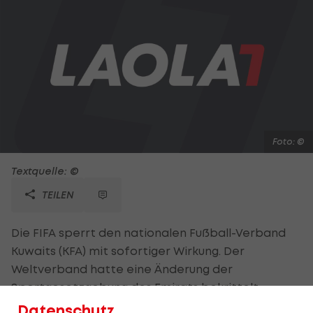
Foto: ©
Textquelle: ©
TEILEN
Die FIFA sperrt den nationalen Fußball-Verband
Kuwaits (KFA) mit sofortiger Wirkung. Der
Weltverband hatte eine Änderung der
Sportgesetzgebung des Emirats bekrittelt,
welche die Unabhängigkeit der KFA gefährde.
Datenschutz