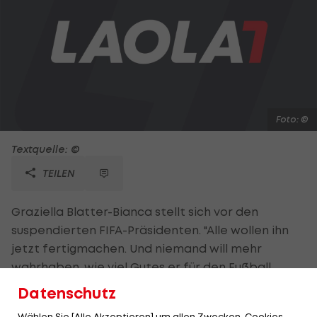
Foto: ©
Textquelle: ©
TEILEN
Graziella Blatter-Bianca stellt sich vor den
suspendierten FIFA-Präsidenten. "Alle wollen ihn
jetzt fertigmachen. Und niemand will mehr
wahrhaben, wie viel Gutes er für den Fußball
getan hat - insbesondere für die
Datenschutz
Frauenförderung, auf dem Rasen ebenso wie in
Wählen Sie [Alle Akzeptieren] um allen Zwecken, Cookies