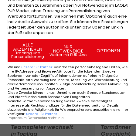
den Funktionärsreihen", so die Ex-Frau Joseph
und Diensten zuzustimmen oder [Nur Notwendige] im LAOLA1
Blatters gegenüber dem "Tages-Anzeiger". Die
PUR Modus, ohne Tracking uns Peronsalisierung von
Werbung fortzufahren. Sie können mit [Optionen] auch eine
ehemalige Delfin-Trainerin war zwischen 2002 bis
individuelle Auswahl zu treffen. Sie können Ihre Einstellungen
2004 mit ihm verheiratet. Sie habe nach der
jederzeit über den Button links unten bzw. über den Link in
der Fußzeile anpassen.
Suspendierung mit ihm gesprochen, er sei "okay".
ALLE
NUR
Mehr zum Thema
AKZEPTIEREN
OPTIONEN
NOTWENDIGE
Tracking und
Weiter mit PUR-Abo
Personalisierung
Wir und
unsere
186
Partner
verarbeiten personenbezogene Daten, wie
Ihre IP-Adresse und Browser-Attribute für die folgenden Zwecke
:
Speichern von oder Zugriff auf Informationen auf einem Endgerät;
Personalisierte Werbung und Inhalte, Messung von Werbeleistung und
der Performance von Inhalten, Zielgruppenforschung sowie Entwicklung
und Verbesserung von Angeboten
.
Diese Zwecke können unter Umständen auch
:
Genaue Standortdaten
und Identifikation durch Scannen von Endgeräten
.
Manche Partner verwenden für gewisse Zwecke berechtigtes
Interesse als Rechtsgrundlage für die Datenverarbeitung. Details
dazu, sowie die Möglichkeit Ihr Widerspruchsrecht auszuüben, sind hier
verfügbar
:
unsere
186
Partner
Impressum
|
Datenschutzrichtlinie
Karrieresprung! ÖVV-
Die teuerst
Teamspieler wechselt
Tormänner d
in Topliga
Geschichte