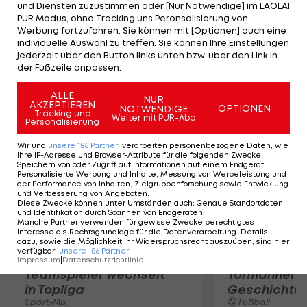
und Diensten zuzustimmen oder [Nur Notwendige] im LAOLA1
befindet sich di Stefano aber weiter "in einem
PUR Modus, ohne Tracking uns Peronsalisierung von
ernsten Zustand." Der ehemalige Real-Star hatte
Werbung fortzufahren. Sie können mit [Optionen] auch eine
individuelle Auswahl zu treffen. Sie können Ihre Einstellungen
am Samstag einen Herz- und Atemstillstand
jederzeit über den Button links unten bzw. über den Link in
erlitten.
der Fußzeile anpassen.
ALLE
Mehr zum Thema
NUR
AKZEPTIEREN
OPTIONEN
NOTWENDIGE
Tracking und
Weiter mit PUR-Abo
Personalisierung
Wir und
unsere
186
Partner
verarbeiten personenbezogene Daten, wie
Ihre IP-Adresse und Browser-Attribute für die folgenden Zwecke
:
Speichern von oder Zugriff auf Informationen auf einem Endgerät;
Personalisierte Werbung und Inhalte, Messung von Werbeleistung und
der Performance von Inhalten, Zielgruppenforschung sowie Entwicklung
und Verbesserung von Angeboten
.
Diese Zwecke können unter Umständen auch
:
Genaue Standortdaten
und Identifikation durch Scannen von Endgeräten
.
Manche Partner verwenden für gewisse Zwecke berechtigtes
Interesse als Rechtsgrundlage für die Datenverarbeitung. Details
dazu, sowie die Möglichkeit Ihr Widerspruchsrecht auszuüben, sind hier
verfügbar
:
unsere
186
Partner
Karrieresprung! ÖVV-
Die teuerst
Impressum
|
Datenschutzrichtlinie
Teamspieler wechselt
Tormänner d
in Topliga
Geschichte
Sport-Mix
Fußball