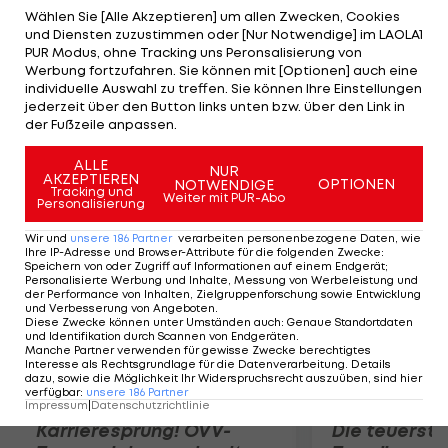
aktuellen und aktenkundigen Vorgängen ablenken
Wählen Sie [Alle Akzeptieren] um allen Zwecken, Cookies
und Diensten zuzustimmen oder [Nur Notwendige] im LAOLA1
zu wollen", erklärt etwa DFB-Generalsekretär
PUR Modus, ohne Tracking uns Peronsalisierung von
Helmut Sandrock. Auch Franz Beckenbauer kann
Werbung fortzufahren. Sie können mit [Optionen] auch eine
individuelle Auswahl zu treffen. Sie können Ihre Einstellungen
die Aussagen Blatters nicht nachvollziehen: "Er irrt
jederzeit über den Button links unten bzw. über den Link in
ja schon beim Ergebnis der Abstimmung. Es war
der Fußzeile anpassen.
12:11 für uns, nicht 10:9."
ALLE
NUR
AKZEPTIEREN
OPTIONEN
NOTWENDIGE
Mehr zum Thema
Tracking und
Weiter mit PUR-Abo
Personalisierung
Wir und
unsere
186
Partner
verarbeiten personenbezogene Daten, wie
Ihre IP-Adresse und Browser-Attribute für die folgenden Zwecke
:
Speichern von oder Zugriff auf Informationen auf einem Endgerät;
Personalisierte Werbung und Inhalte, Messung von Werbeleistung und
der Performance von Inhalten, Zielgruppenforschung sowie Entwicklung
und Verbesserung von Angeboten
.
Diese Zwecke können unter Umständen auch
:
Genaue Standortdaten
und Identifikation durch Scannen von Endgeräten
.
Manche Partner verwenden für gewisse Zwecke berechtigtes
Interesse als Rechtsgrundlage für die Datenverarbeitung. Details
dazu, sowie die Möglichkeit Ihr Widerspruchsrecht auszuüben, sind hier
verfügbar
:
unsere
186
Partner
Impressum
|
Datenschutzrichtlinie
Karrieresprung! ÖVV-
Die teuerst