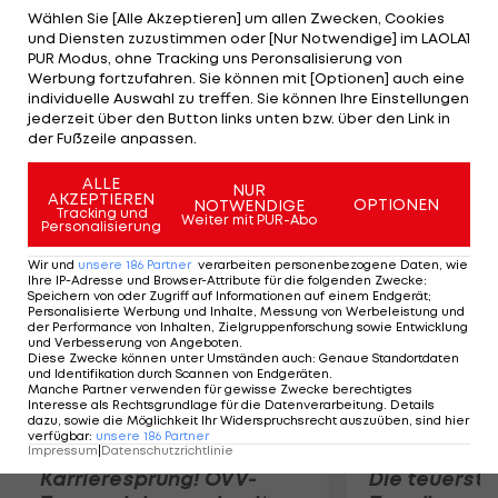
Sportminister Bal Gosal via Twitter verlauten ließ.
Wählen Sie [Alle Akzeptieren] um allen Zwecken, Cookies
und Diensten zuzustimmen oder [Nur Notwendige] im LAOLA1
"Das zeigt die große Bereitschaft Kanadas, das
PUR Modus, ohne Tracking uns Peronsalisierung von
Spiel zu bewerben", findet Blatter auf der Social-
Werbung fortzufahren. Sie können mit [Optionen] auch eine
individuelle Auswahl zu treffen. Sie können Ihre Einstellungen
Media-Plattform lobende Worte für die
jederzeit über den Button links unten bzw. über den Link in
Überlegungen. Zuletzt fand 1994 in den USA eine
der Fußzeile anpassen.
WM auf nordamerikanischem Boden statt.
ALLE
NUR
AKZEPTIEREN
OPTIONEN
NOTWENDIGE
Mehr zum Thema
Tracking und
Weiter mit PUR-Abo
Personalisierung
Wir und
unsere
186
Partner
verarbeiten personenbezogene Daten, wie
Ihre IP-Adresse und Browser-Attribute für die folgenden Zwecke
:
Speichern von oder Zugriff auf Informationen auf einem Endgerät;
Personalisierte Werbung und Inhalte, Messung von Werbeleistung und
der Performance von Inhalten, Zielgruppenforschung sowie Entwicklung
und Verbesserung von Angeboten
.
Diese Zwecke können unter Umständen auch
:
Genaue Standortdaten
und Identifikation durch Scannen von Endgeräten
.
Manche Partner verwenden für gewisse Zwecke berechtigtes
Interesse als Rechtsgrundlage für die Datenverarbeitung. Details
dazu, sowie die Möglichkeit Ihr Widerspruchsrecht auszuüben, sind hier
verfügbar
:
unsere
186
Partner
Impressum
|
Datenschutzrichtlinie
Karrieresprung! ÖVV-
Die teuerst