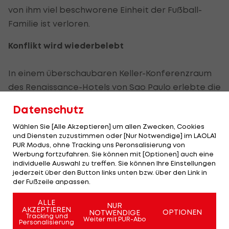
von ihm viel beschworene Einheit der Fußball-
Familie ist verloren.
Konflikt wird wiederbelebt
In einem überschaubaren Keller-Konferenzraum
des Renaissance-Hotels von Sao Paulo erlebte die
FIFA eine ungewollte Zeitreise zurück zur
Datenschutz
Jahrtausendwende.
Wählen Sie [Alle Akzeptieren] um allen Zwecken, Cookies
1998 und 2002 hatte Blatter heftige Wahlkämpfe
und Diensten zuzustimmen oder [Nur Notwendige] im LAOLA1
PUR Modus, ohne Tracking uns Peronsalisierung von
gegen den damaligen UEFA-Chef Johansson und
Werbung fortzufahren. Sie können mit [Optionen] auch eine
den von Europa unterstützten Afrika-Boss Issa
individuelle Auswahl zu treffen. Sie können Ihre Einstellungen
jederzeit über den Button links unten bzw. über den Link in
Hayatou gewonnen.
der Fußzeile anpassen.
Von einem FIFA-Frieden zur WM-Zeit konnte auch
ALLE
NUR
AKZEPTIEREN
OPTIONEN
NOTWENDIGE
damals keine Rede sein. Als Lehre daraus wurden
Tracking und
Weiter mit PUR-Abo
Personalisierung
die Wahlkongresse extra um ein Jahr verlegt, um