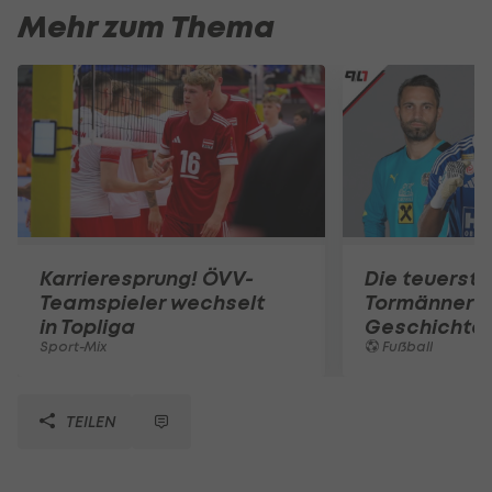
Mehr zum Thema
Karrieresprung! ÖVV-
Die teuerst
Teamspieler wechselt
Tormänner d
in Topliga
Geschichte
Sport-Mix
Fußball
TEILEN