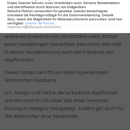
einzuführen.
Diese Zwecke können unter Umständen auch
:
Genaue Standortdaten
und Identifikation durch Scannen von Endgeräten
.
Manche Partner verwenden für gewisse Zwecke berechtigtes
Auch Kopftücher erlaubt
Interesse als Rechtsgrundlage für die Datenverarbeitung. Details
dazu, sowie die Möglichkeit Ihr Widerspruchsrecht auszuüben, sind hier
verfügbar
:
unsere
186
Partner
Impressum
|
Datenschutzrichtlinie
Neben der Torlinien-Technologie und der
weiteren Erlaubnis von Torrichtern nach Ablauf
einer zweijährigen Testphase beschloss das IFAB
in seiner Sondersitzung auch die Erlaubnis von
Kopftüchern.
Dieser Erlass betrifft vor allem Spielerinnen
islamischen Glaubens.
Art, Design und Farbe der erlaubten Kopftücher
werden erst im Oktober bei einer weiteren
Sitzung in Glasgow festgelegt. Zudem gilt auch für
die Kopftücher eine Testphase.