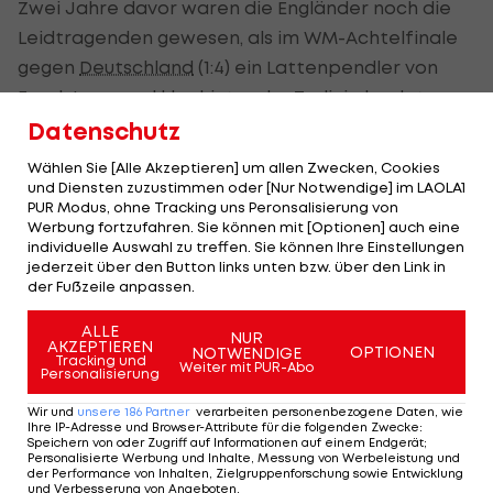
Zwei Jahre davor waren die Engländer noch die
Leidtragenden gewesen, als im WM-Achtelfinale
gegen
Deutschland
(1:4) ein Lattenpendler von
Frank Lampard klar hinter der Torlinie landete,
der 2:2-Ausgleich aber nicht anerkannt wurde.
Datenschutz
Wählen Sie [Alle Akzeptieren] um allen Zwecken, Cookies
Erst seit den Fehlentscheidungen der WM 2010 in
und Diensten zuzustimmen oder [Nur Notwendige] im LAOLA1
Südafrika zeigte sich auch Blatter aufgeschlossen
PUR Modus, ohne Tracking uns Peronsalisierung von
Werbung fortzufahren. Sie können mit [Optionen] auch eine
gegenüber Torlinien-Technologien.
individuelle Auswahl zu treffen. Sie können Ihre Einstellungen
jederzeit über den Button links unten bzw. über den Link in
Die Einführung könnte ob der hohen Kosten aber
der Fußzeile anpassen.
schleppend verlaufen. Zudem ist selbst Hawk-Eye
ALLE
NUR
nicht eindeutig, wenn ein Spieler auf dem Ball
AKZEPTIEREN
OPTIONEN
NOTWENDIGE
Tracking und
liegt.
Weiter mit PUR-Abo
Personalisierung
Wir und
unsere
186
Partner
verarbeiten personenbezogene Daten, wie
Die englische
Premier League
überlegt laut
Ihre IP-Adresse und Browser-Attribute für die folgenden Zwecke
:
Speichern von oder Zugriff auf Informationen auf einem Endgerät;
Verbandsvertretern dennoch, technische
Personalisierte Werbung und Inhalte, Messung von Werbeleistung und
Hilfsmittel bereits in der kommenden Saison
der Performance von Inhalten, Zielgruppenforschung sowie Entwicklung
und Verbesserung von Angeboten
.