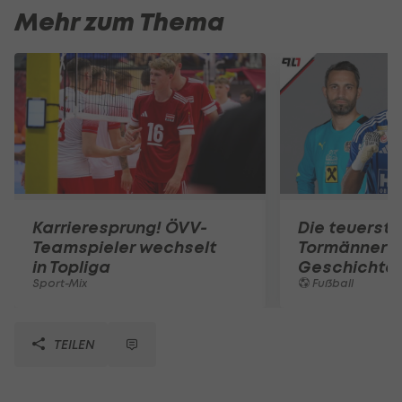
Mehr zum Thema
Karrieresprung! ÖVV-
Die teuerst
Teamspieler wechselt
Tormänner d
in Topliga
Geschichte
Sport-Mix
Fußball
TEILEN