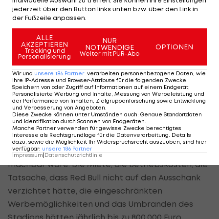
jederzeit über den Button links unten bzw. über den Link in
Sportstadion, in dem man zumindest
der Fußzeile anpassen.
Zweitligapartien austragen könnte. Die Red Bull
Arena liegt ja auch in Wals-Siezenheim und nicht in
ALLE
NUR
AKZEPTIEREN
OPTIONEN
NOTWENDIGE
der Stadt“, fordert Windischbauer.
Tracking und
Weiter mit PUR-Abo
Personalisierung
Sich trotz schlechten Gewissens in das Bett des
Wir und
unsere
186
Partner
verarbeiten personenbezogene Daten, wie
Ihre IP-Adresse und Browser-Attribute für die folgenden Zwecke
:
Feindes zu legen, ist nicht nur aus
Speichern von oder Zugriff auf Informationen auf einem Endgerät;
Personalisierte Werbung und Inhalte, Messung von Werbeleistung und
organisatorischen Gründen nach Lieferings
der Performance von Inhalten, Zielgruppenforschung sowie Entwicklung
und Verbesserung von Angeboten
.
Aufstieg unmöglich: „Vor einem Jahr haben wir uns
Diese Zwecke können unter Umständen auch
:
Genaue Standortdaten
und Identifikation durch Scannen von Endgeräten
.
mit der Betreibergesellschaft und Vertretern von
Manche Partner verwenden für gewisse Zwecke berechtigtes
Interesse als Rechtsgrundlage für die Datenverarbeitung. Details
Red Bull unterhalten und sind zu dem Ergebnis
dazu, sowie die Möglichkeit Ihr Widerspruchsrecht auszuüben, sind hier
verfügbar
:
unsere
186
Partner
gekommen, dass es für uns auch finanziell nicht
Impressum
|
Datenschutzrichtlinie
machbar wäre. Die Miete, die Betriebskosten, die
Tatsache, dass Red Bull nicht auf den Ausschank
verzichtet hätte, die eingeschränkten
Werbemöglichkeiten und das Umbranden des
Stadions hätten jährlich bis zu 800.000 Euro