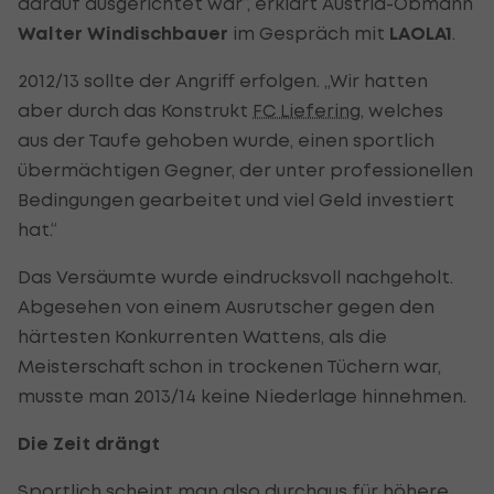
darauf ausgerichtet war“, erklärt Austria-Obmann
Walter Windischbauer
im Gespräch mit
LAOLA1
.
2012/13 sollte der Angriff erfolgen. „Wir hatten
aber durch das Konstrukt
FC Liefering
, welches
aus der Taufe gehoben wurde, einen sportlich
übermächtigen Gegner, der unter professionellen
Bedingungen gearbeitet und viel Geld investiert
hat.“
Das Versäumte wurde eindrucksvoll nachgeholt.
Abgesehen von einem Ausrutscher gegen den
härtesten Konkurrenten Wattens, als die
Meisterschaft schon in trockenen Tüchern war,
musste man 2013/14 keine Niederlage hinnehmen.
Die Zeit drängt
Sportlich scheint man also durchaus für höhere