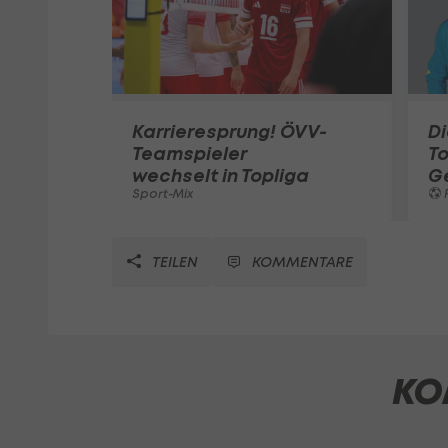
Karrieresprung! ÖVV-
Di
Teamspieler
T
wechselt in Topliga
G
Sport-Mix
F
TEILEN
KOMMENTARE
KO