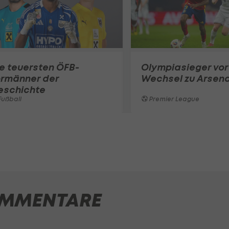
e teuersten ÖFB-
Olympiasieger vor
ormänner der
Wechsel zu Arsena
eschichte
ußball
Premier League
MMENTARE