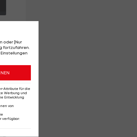
n oder [Nur
 fortzufahren.
 Einstellungen
ONEN
as
Attribute für die
erte Werbung und
ie Entwicklung
nnen von
ie
r verfügbar
:
Red-Bull-Rückkehr?
Ten