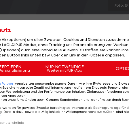
Foto: ©
hutz
le Akzeptieren] um allen Zwecken, Cookies und Diensten zuzustimme
 LAOLA1 PUR Modus, ohne Tracking uns Peronsalisierung von Werbung
icht in einem Testspiel in Norwegen ein 2:2-
[Optionen] auch eine individuelle Auswahl zu treffen. Sie können Ihre
die Hausherren durch Hussain in Führung (40.), vier
den Button links unten bzw. über den Link in der Fußzeile anpassen.
när Andreas Weimann für die Mannschaft von Teamchef
ZEPTIEREN
NUR NOTWENDIGE
OPTI
r Pause bringt Elabdellaoui die Norweger abermals in
Personalisierung
Weiter mit PUR-Abo
Schluss für das Remis (90.). Am 7. September gastiert d
6
Partner
verarbeiten personenbezogene Daten, wie Ihre IP-Adresse und Browser-
e
:
Speichern von oder Zugriff auf Informationen auf einem Endgerät; Personalisi
von Werbeleistung und der Performance von Inhalten, Zielgruppenforschung sow
g von Angeboten
.
nnen unter Umständen auch
:
Genaue Standortdaten und Identifikation durch Sca
erwenden für gewisse Zwecke berechtigtes Interesse als Rechtsgrundlage für d
. Details dazu, sowie die Möglichkeit Ihr Widerspruchsrecht auszuüben, sind hie
r
chutzrichtlinie