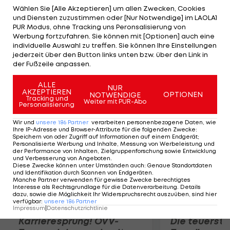
Kapitän Dominik Wydra hofft, dass diesmal mehr
Wählen Sie [Alle Akzeptieren] um allen Zwecken, Cookies
und Diensten zuzustimmen oder [Nur Notwendige] im LAOLA1
als nur 1.000 Leute wie beim 4:3-Krimi gegen
PUR Modus, ohne Tracking uns Peronsalisierung von
Russland den österreichischen Talenten auf die
Werbung fortzufahren. Sie können mit [Optionen] auch eine
individuelle Auswahl zu treffen. Sie können Ihre Einstellungen
Beine schauen: "Wir spielen einen sehr guten
jederzeit über den Button links unten bzw. über den Link in
Fußball und es würde den Leuten sicher Spaß
der Fußzeile anpassen.
machen, sich das Spiel anzusehen."
ALLE
NUR
AKZEPTIEREN
OPTIONEN
NOTWENDIGE
Mehr zum Thema
Tracking und
Weiter mit PUR-Abo
Personalisierung
Wir und
unsere
186
Partner
verarbeiten personenbezogene Daten, wie
Ihre IP-Adresse und Browser-Attribute für die folgenden Zwecke
:
Speichern von oder Zugriff auf Informationen auf einem Endgerät;
Personalisierte Werbung und Inhalte, Messung von Werbeleistung und
der Performance von Inhalten, Zielgruppenforschung sowie Entwicklung
und Verbesserung von Angeboten
.
Diese Zwecke können unter Umständen auch
:
Genaue Standortdaten
und Identifikation durch Scannen von Endgeräten
.
Manche Partner verwenden für gewisse Zwecke berechtigtes
Interesse als Rechtsgrundlage für die Datenverarbeitung. Details
dazu, sowie die Möglichkeit Ihr Widerspruchsrecht auszuüben, sind hier
verfügbar
:
unsere
186
Partner
Impressum
|
Datenschutzrichtlinie
Karrieresprung! ÖVV-
Die teuerst