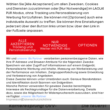
Fohlen setzen sich gegen Norwegen mit 3:1 durch.
Wählen Sie [Alle Akzeptieren] um allen Zwecken, Cookies
und Diensten zuzustimmen oder [Nur Notwendige] im LAOLA1
Die Tore erzielen Gösweiner (5.), Puchegger (9.) und
PUR Modus, ohne Tracking uns Peronsalisierung von
Bytyqi (43.). Am Dienstag kämpft Österreich damit
Werbung fortzufahren. Sie können mit [Optionen] auch eine
individuelle Auswahl zu treffen. Sie können Ihre Einstellungen
im Finale gegen Russland um das Ticket für die EM-
jederzeit über den Button links unten bzw. über den Link in
Endrunde, die vom 19. bis 31. Juli in Ungarn
der Fußzeile anpassen.
stattfindet.
ALLE
NUR
AKZEPTIEREN
OPTIONEN
NOTWENDIGE
Mehr zum Thema
Tracking und
Weiter mit PUR-Abo
Personalisierung
Wir und
unsere
186
Partner
verarbeiten personenbezogene Daten, wie
Ihre IP-Adresse und Browser-Attribute für die folgenden Zwecke
:
Speichern von oder Zugriff auf Informationen auf einem Endgerät;
Personalisierte Werbung und Inhalte, Messung von Werbeleistung und
der Performance von Inhalten, Zielgruppenforschung sowie Entwicklung
und Verbesserung von Angeboten
.
Diese Zwecke können unter Umständen auch
:
Genaue Standortdaten
und Identifikation durch Scannen von Endgeräten
.
Manche Partner verwenden für gewisse Zwecke berechtigtes
Interesse als Rechtsgrundlage für die Datenverarbeitung. Details
dazu, sowie die Möglichkeit Ihr Widerspruchsrecht auszuüben, sind hier
verfügbar
:
unsere
186
Partner
Impressum
|
Datenschutzrichtlinie
Karrieresprung! ÖVV-
Die teuerst