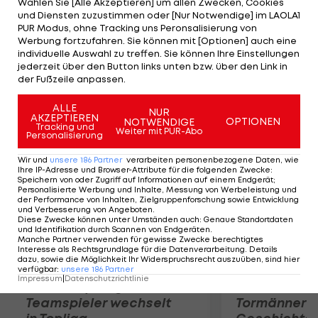
Wählen Sie [Alle Akzeptieren] um allen Zwecken, Cookies
für die U20-WM in Neuseeland an. Der Trainer ist
und Diensten zuzustimmen oder [Nur Notwendige] im LAOLA1
guter Dinge, dass auch im zweiten Spiel gegen
PUR Modus, ohne Tracking uns Peronsalisierung von
Werbung fortzufahren. Sie können mit [Optionen] auch eine
Israel (Di., 18 Uhr) drei Punkte eingefahren werden:
individuelle Auswahl zu treffen. Sie können Ihre Einstellungen
"Die Mannschaft hat gelernt, das Entscheidende
jederzeit über den Button links unten bzw. über den Link in
der Fußzeile anpassen.
zu tun, die Mannschaft hat gelernt, zu gewinnen."
ALLE
NUR
AKZEPTIEREN
Mehr zum Thema
OPTIONEN
NOTWENDIGE
Tracking und
Weiter mit PUR-Abo
Personalisierung
Wir und
unsere
186
Partner
verarbeiten personenbezogene Daten, wie
Ihre IP-Adresse und Browser-Attribute für die folgenden Zwecke
:
Speichern von oder Zugriff auf Informationen auf einem Endgerät;
Personalisierte Werbung und Inhalte, Messung von Werbeleistung und
der Performance von Inhalten, Zielgruppenforschung sowie Entwicklung
und Verbesserung von Angeboten
.
Diese Zwecke können unter Umständen auch
:
Genaue Standortdaten
und Identifikation durch Scannen von Endgeräten
.
Manche Partner verwenden für gewisse Zwecke berechtigtes
Interesse als Rechtsgrundlage für die Datenverarbeitung. Details
dazu, sowie die Möglichkeit Ihr Widerspruchsrecht auszuüben, sind hier
verfügbar
:
unsere
186
Partner
Impressum
|
Datenschutzrichtlinie
Karrieresprung! ÖVV-
Die teuerst
Teamspieler wechselt
Tormänner d