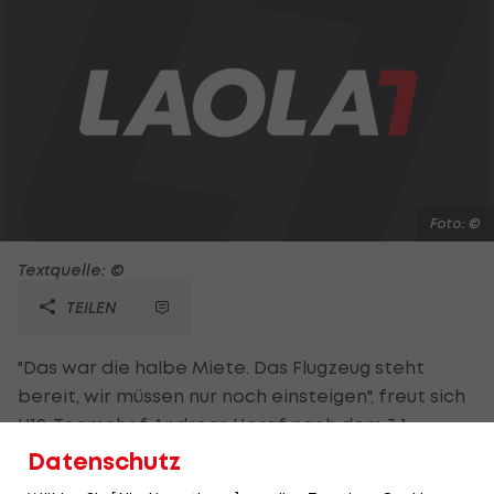
Foto: ©
Textquelle: ©
TEILEN
"Das war die halbe Miete. Das Flugzeug steht
bereit, wir müssen nur noch einsteigen", freut sich
U19-Teamchef Andreas Heraf nach dem 3:1-
Auftaktsieg gegen EM-Gastgeber Ungarn und
Datenschutz
spielt damit auf die wahrscheinliche Qualifikation