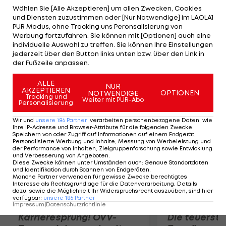
umworbenen Schweizer aber nicht sein: "So wie
Wählen Sie [Alle Akzeptieren] um allen Zwecken, Cookies
und Diensten zuzustimmen oder [Nur Notwendige] im LAOLA1
die Sache jetzt steht, habe ich es aber nicht so
PUR Modus, ohne Tracking uns Peronsalisierung von
eilig." ÖFB-Boss Leo Windtner verspricht: "Wir
Werbung fortzufahren. Sie können mit [Optionen] auch eine
individuelle Auswahl zu treffen. Sie können Ihre Einstellungen
werden alles tun, um Koller zu halten. Ob es
jederzeit über den Button links unten bzw. über den Link in
gelingt, wird sich herausstellen." Der Vertrag des
der Fußzeile anpassen.
Trainers läuft nach der EURO 2016 aus.
ALLE
NUR
AKZEPTIEREN
OPTIONEN
NOTWENDIGE
Mehr zum Thema
Tracking und
Weiter mit PUR-Abo
Personalisierung
Wir und
unsere
186
Partner
verarbeiten personenbezogene Daten, wie
Ihre IP-Adresse und Browser-Attribute für die folgenden Zwecke
:
Speichern von oder Zugriff auf Informationen auf einem Endgerät;
Personalisierte Werbung und Inhalte, Messung von Werbeleistung und
der Performance von Inhalten, Zielgruppenforschung sowie Entwicklung
und Verbesserung von Angeboten
.
Diese Zwecke können unter Umständen auch
:
Genaue Standortdaten
und Identifikation durch Scannen von Endgeräten
.
Manche Partner verwenden für gewisse Zwecke berechtigtes
Interesse als Rechtsgrundlage für die Datenverarbeitung. Details
dazu, sowie die Möglichkeit Ihr Widerspruchsrecht auszuüben, sind hier
verfügbar
:
unsere
186
Partner
Impressum
|
Datenschutzrichtlinie
Karrieresprung! ÖVV-
Die teuerst