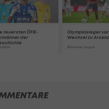
e teuersten ÖFB-
Olympiasieger vor
ormänner der
Wechsel zu Arsena
eschichte
ußball
Premier League
MMENTARE