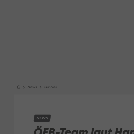
News
Fußball
NEWS
ÖFB-Team laut Ham