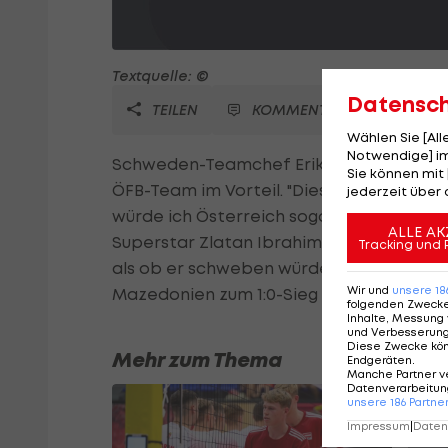
Textquelle: ©
Datensc
TEILEN
KOMMENTARE
Wählen Sie [Al
Notwendige] im
Schweden-Teamchef Erik Hamren sieht v
Sie können mit 
ÖFB-Team im Vorteil. "Diese Mannschafte
jederzeit über 
würde ich Österreich sogar als Favorit 
ALLE AK
Superstar Zlatan Ibrahimovic auch Fulham
Tracking und 
als ob er schweben würde", meint Hamr
Wir und
unsere
18
Mazedonien zum 1:0-Sieg traf.
folgenden Zweck
Inhalte, Messung 
und Verbesserun
Diese Zwecke kö
Mehr zum Thema
Endgeräten
.
Manche Partner v
Datenverarbeitung
unsere
186
Partne
Impressum
|
Datens