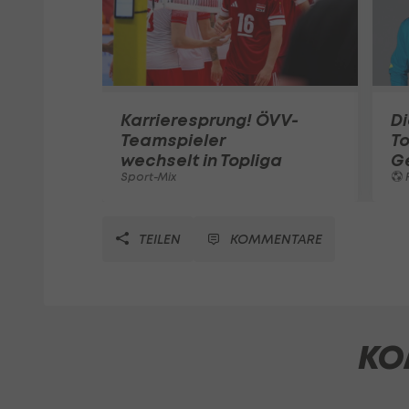
Karrieresprung! ÖVV-
Di
Teamspieler
T
wechselt in Topliga
G
Sport-Mix
F
TEILEN
KOMMENTARE
KO