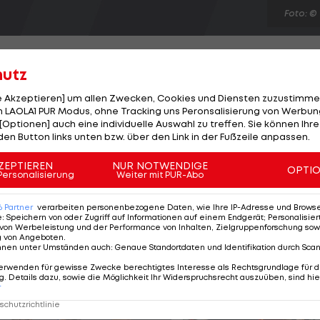
Foto: ©
hutz
le Akzeptieren] um allen Zwecken, Cookies und Diensten zuzustimme
 LAOLA1 PUR Modus, ohne Tracking uns Peronsalisierung von Werbung
or dem vorentscheidenden WM-Qualifikationsspiel d
[Optionen] auch eine individuelle Auswahl zu treffen. Sie können Ihre
n sind sehr eng beieinander. Aufgrund des Heimvorteil
den Button links unten bzw. über den Link in der Fußzeile anpassen.
bezeichnen", meint der Coach, bei dessen Team neben
ZEPTIEREN
NUR NOTWENDIGE
OPTI
s Alexander Kacaniklic im Fokus steht. "Es sieht so aus
Personalisierung
Weiter mit PUR-Abo
en über den 21-Jährigen, der am Montag gegen
6
Partner
verarbeiten personenbezogene Daten, wie Ihre IP-Adresse und Browser-
e
:
Speichern von oder Zugriff auf Informationen auf einem Endgerät; Personalisi
von Werbeleistung und der Performance von Inhalten, Zielgruppenforschung sow
g von Angeboten
.
nnen unter Umständen auch
:
Genaue Standortdaten und Identifikation durch Sca
erwenden für gewisse Zwecke berechtigtes Interesse als Rechtsgrundlage für d
. Details dazu, sowie die Möglichkeit Ihr Widerspruchsrecht auszuüben, sind hie
r
chutzrichtlinie