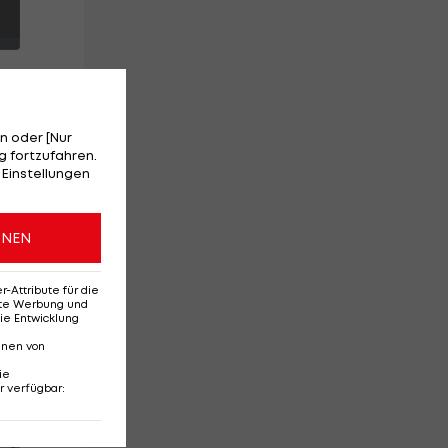
n oder [Nur
 fortzufahren.
as
 Einstellungen
s
ONEN
,
Attribute für die
erte Werbung und
ie Entwicklung
nnen von
ie
r verfügbar
:
Red-Bull-Rückkehr?
Ten