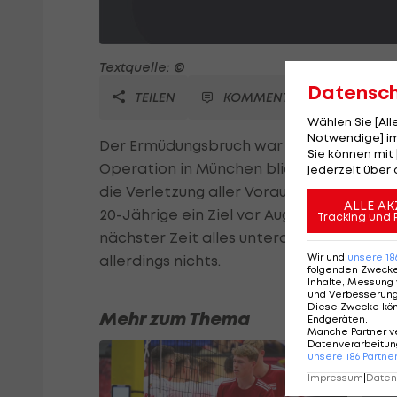
Textquelle: ©
Datensc
TEILEN
KOMMENTARE
Wählen Sie [Al
Notwendige] im
Der Ermüdungsbruch war für ÖFB-Teamspi
Sie können mit 
Operation in München blickt der Bayern-P
jederzeit über 
die Verletzung aller Voraussicht nach s
ALLE AK
20-Jährige ein Ziel vor Augen. "Das Deuts
Tracking und 
nächster Zeit alles unterordnen werde", g
Wir und
unsere
18
allerdings nichts.
folgenden Zweck
Inhalte, Messung 
und Verbesserun
Diese Zwecke kö
Mehr zum Thema
Endgeräten
.
Manche Partner v
Datenverarbeitung
unsere
186
Partne
Impressum
|
Datens