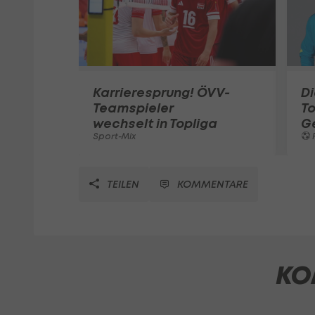
Karrieresprung! ÖVV-
Di
Teamspieler
T
wechselt in Topliga
G
Sport-Mix
F
TEILEN
KOMMENTARE
KO