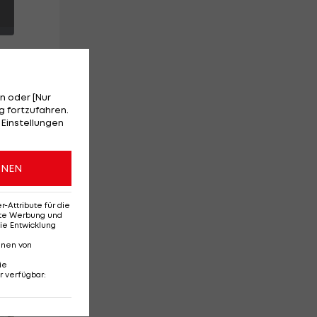
n oder [Nur
 fortzufahren.
 Einstellungen
ONEN
r
Attribute für die
erte Werbung und
ie Entwicklung
nnen von
ie
r verfügbar
:
Red-Bull-Rückkehr?
Ten