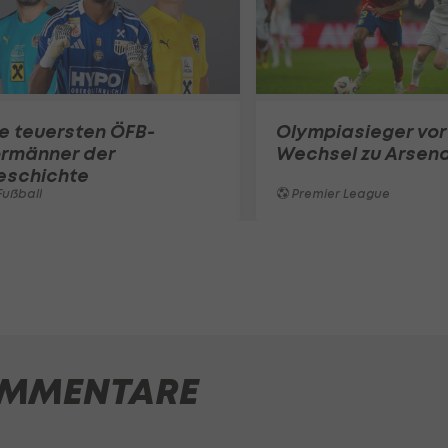
e teuersten ÖFB-
Olympiasieger vor
ormänner der
Wechsel zu Arsena
eschichte
ußball
Premier League
MMENTARE