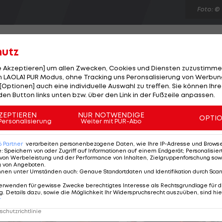
Foto: ©
hutz
le Akzeptieren] um allen Zwecken, Cookies und Diensten zuzustimme
 LAOLA1 PUR Modus, ohne Tracking uns Peronsalisierung von Werbung
eler David Alaba ein Schock. Nach der erfolgreichen
[Optionen] auch eine individuelle Auswahl zu treffen. Sie können Ihre
rofi aber schon wieder positiv in die Zukunft. Obwohl
den Button links unten bzw. über den Link in der Fußzeile anpassen.
echs bis acht Wochen in Anspruch nehmen wird, hat der
ZEPTIEREN
NUR NOTWENDIGE
OPTI
chland-Spiel ist mein Traum und das Ziel, dem ich in
Personalisierung
Weiter mit PUR-Abo
ibt Alaba im "Kurier" zu. Überstürzen will der Allrounde
6
Partner
verarbeiten personenbezogene Daten, wie Ihre IP-Adresse und Browser-
e
:
Speichern von oder Zugriff auf Informationen auf einem Endgerät; Personalisi
von Werbeleistung und der Performance von Inhalten, Zielgruppenforschung sow
g von Angeboten
.
nnen unter Umständen auch
:
Genaue Standortdaten und Identifikation durch Sca
erwenden für gewisse Zwecke berechtigtes Interesse als Rechtsgrundlage für d
. Details dazu, sowie die Möglichkeit Ihr Widerspruchsrecht auszuüben, sind hie
r
chutzrichtlinie