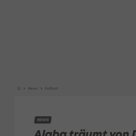
News
Fußball
NEWS
Alaba träumt von