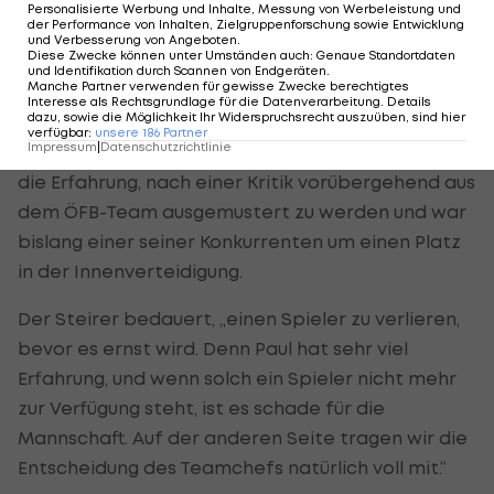
Personalisierte Werbung und Inhalte, Messung von Werbeleistung und
Nationalteam beigetragen hat. Deswegen hat
der Performance von Inhalten, Zielgruppenforschung sowie Entwicklung
und Verbesserung von Angeboten
.
uns das auch irgendwie schockiert und getroffen.“
Diese Zwecke können unter Umständen auch
:
Genaue Standortdaten
und Identifikation durch Scannen von Endgeräten
.
Manche Partner verwenden für gewisse Zwecke berechtigtes
Emanuel Pogatetz
hielt wie Scharner jahrelang
Interesse als Rechtsgrundlage für die Datenverarbeitung. Details
dazu, sowie die Möglichkeit Ihr Widerspruchsrecht auszuüben, sind hier
die rot-weiß-rote Fahne in der
Premier League
verfügbar
:
unsere
186
Partner
Impressum
|
Datenschutzrichtlinie
hoch, teilt mit dem Niederösterreicher seit 2006
die Erfahrung, nach einer Kritik vorübergehend aus
dem ÖFB-Team ausgemustert zu werden und war
bislang einer seiner Konkurrenten um einen Platz
in der Innenverteidigung.
Der Steirer bedauert, „einen Spieler zu verlieren,
bevor es ernst wird. Denn Paul hat sehr viel
Erfahrung, und wenn solch ein Spieler nicht mehr
zur Verfügung steht, ist es schade für die
Mannschaft. Auf der anderen Seite tragen wir die
Entscheidung des Teamchefs natürlich voll mit.“