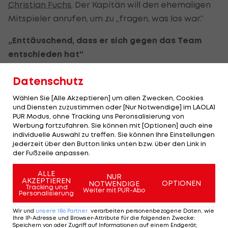
Christian Fuchs
. Der Kapitän will den ehemaligen
Mitspieler anrufen, um zu „fragen, was los war.“
„Enttäuschend, dass er sich gegen das Team
entschieden hat“
Laut
Martin Harnik
müsse man Scharners
Datenschutz
Entscheidung „respektieren. Es ist aber natürlich
Wählen Sie [Alle Akzeptieren] um allen Zwecken, Cookies
sehr enttäuschend, dass er uns in der Qualifikation
und Diensten zuzustimmen oder [Nur Notwendige] im LAOLA1
nicht zur Seite steht und sich gegen das Team
PUR Modus, ohne Tracking uns Peronsalisierung von
Werbung fortzufahren. Sie können mit [Optionen] auch eine
entschieden hat.“
individuelle Auswahl zu treffen. Sie können Ihre Einstellungen
jederzeit über den Button links unten bzw. über den Link in
Erfahren hat die Mannschaft von den
der Fußzeile anpassen.
Entwicklungen in der Causa Scharner am
ALLE
NUR
Matchtag beim Mittagessen. „Wir sind sehr schnell
AKZEPTIEREN
OPTIONEN
NOTWENDIGE
Tracking und
Weiter mit PUR-Abo
damit konfrontiert worden, wir haben davon gar
Personalisierung
nichts gewusst“, erzählt
Jakob Jantscher
, „Paul ist
Wir und
unsere
186
Partner
verarbeiten personenbezogene Daten, wie
Ihre IP-Adresse und Browser-Attribute für die folgenden Zwecke
:
einer, der sehr viel Erfahrung hat und viel fürs
Speichern von oder Zugriff auf Informationen auf einem Endgerät;