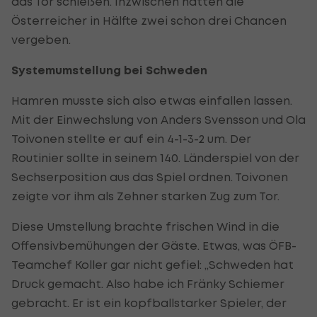
das Tor schießen. Inzwischen hatten die
Österreicher in Hälfte zwei schon drei Chancen
vergeben.
Systemumstellung bei Schweden
Hamren musste sich also etwas einfallen lassen.
Mit der Einwechslung von Anders Svensson und Ola
Toivonen stellte er auf ein 4-1-3-2 um. Der
Routinier sollte in seinem 140. Länderspiel von der
Sechserposition aus das Spiel ordnen. Toivonen
zeigte vor ihm als Zehner starken Zug zum Tor.
Diese Umstellung brachte frischen Wind in die
Offensivbemühungen der Gäste. Etwas, was ÖFB-
Teamchef Koller gar nicht gefiel: „Schweden hat
Druck gemacht. Also habe ich Fränky Schiemer
gebracht. Er ist ein kopfballstarker Spieler, der