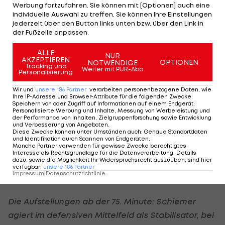
Werbung fortzufahren. Sie können mit [Optionen] auch eine
Legionär erzielte nach Harnik-Hereingabe nicht
individuelle Auswahl zu treffen. Sie können Ihre Einstellungen
nur das 2:0, sondern beschäftige die
jederzeit über den Button links unten bzw. über den Link in
der Fußzeile anpassen.
Innenverteidiger auch permanent mit seiner
körperlichen Wucht. Hohe Bälle wurden von ihm
ALLE
NUR
AKZEPTIEREN
hervorragend verarbeitet – etwas, was dem ÖFB-
OPTIONEN
NOTWENDIGE
Tracking und
Weiter mit PUR-Abo
Personalisierung
Team eine zusätzliche Facette im Spielaufbau
verlieh.
Wir und
unsere
186
Partner
verarbeiten personenbezogene Daten, wie
Ihre IP-Adresse und Browser-Attribute für die folgenden Zwecke
:
Speichern von oder Zugriff auf Informationen auf einem Endgerät;
Nach der Pause war Schweden nun gezwungen,
Personalisierte Werbung und Inhalte, Messung von Werbeleistung und
der Performance von Inhalten, Zielgruppenforschung sowie Entwicklung
das Spiel zu gestalten. Doch das gelang ihnen
und Verbesserung von Angeboten
.
Diese Zwecke können unter Umständen auch
:
Genaue Standortdaten
nicht so richtig. An den potenziellen
und Identifikation durch Scannen von Endgeräten
.
Manche Partner verwenden für gewisse Zwecke berechtigtes
Spielgestaltern Rasmus Elm und Kim Källström lief
Interesse als Rechtsgrundlage für die Datenverarbeitung. Details
dazu, sowie die Möglichkeit Ihr Widerspruchsrecht auszuüben, sind hier
die Partie genauso vorbei, wie an Zlatan
verfügbar
:
unsere
186
Partner
Impressum
|
Datenschutzrichtlinie
Ibrahimovic
Die Aufstellungen ab der 75. Minute: Schiemer
agiert im defensiven Mittelfeld als Stabilisator, bei