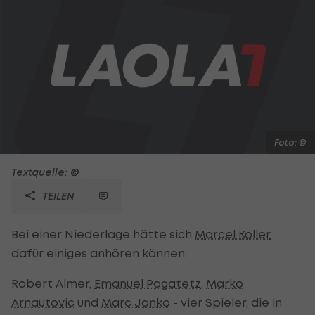
Foto: ©
Textquelle: ©
TEILEN
Bei einer Niederlage hätte sich
Marcel Koller
dafür einiges anhören können.
Robert Almer,
Emanuel Pogatetz
,
Marko
Arnautovic
und
Marc Janko
- vier Spieler, die in