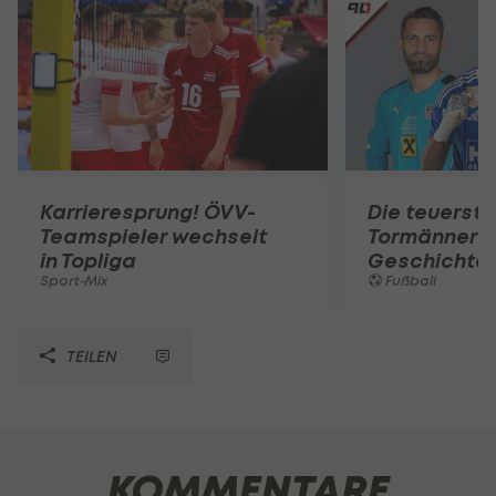
Karrieresprung! ÖVV-
Die teuerst
Teamspieler wechselt
Tormänner d
in Topliga
Geschichte
Sport-Mix
Fußball
TEILEN
KOMMENTARE