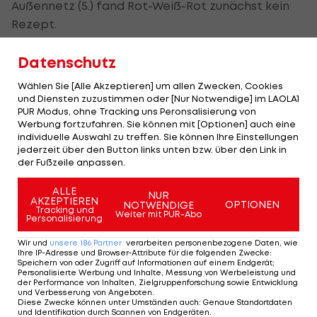
Außennetz (5.) fand Rot-Weiß-Rot zunächst kein
Rezept.
Es wurde schlagartig anders
Datenschutz
Das änderte sich aber ab Minute 25 schlagartig.
Wählen Sie [Alle Akzeptieren] um allen Zwecken, Cookies
Nach einem weiten Verlegenheitspass von Almer
und Diensten zuzustimmen oder [Nur Notwendige] im LAOLA1
PUR Modus, ohne Tracking uns Peronsalisierung von
trickste
Martin Harnik
seinen Bewacher Olsson
Werbung fortzufahren. Sie können mit [Optionen] auch eine
aus und wurde vom herauseilenden Schweden-
individuelle Auswahl zu treffen. Sie können Ihre Einstellungen
jederzeit über den Button links unten bzw. über den Link in
Goalie Andreas Isaksson umgemäht.
der Fußzeile anpassen.
Isaksson kam mit Gelb glimpflich davon, den
ALLE
NUR
AKZEPTIEREN
fälligen Elfmeter verwandelte der frisch
OPTIONEN
NOTWENDIGE
Tracking und
Weiter mit PUR-Abo
Personalisierung
gebackene Champions-League-Sieger Alaba
staubtrocken zum 1:0 (26.).
Wir und
unsere
186
Partner
verarbeiten personenbezogene Daten, wie
Ihre IP-Adresse und Browser-Attribute für die folgenden Zwecke
:
Speichern von oder Zugriff auf Informationen auf einem Endgerät;
Personalisierte Werbung und Inhalte, Messung von Werbeleistung und
Damit startete Österreich so richtig durch und
der Performance von Inhalten, Zielgruppenforschung sowie Entwicklung
und Verbesserung von Angeboten
.
legte gleich das 2:0 nach. Nach Maßflanke von
Diese Zwecke können unter Umständen auch
:
Genaue Standortdaten
und Identifikation durch Scannen von Endgeräten
.