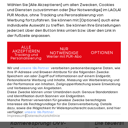
Steyr gelingt bei Austria Klagenfurt ein 3:1-Sieg.
Wählen Sie [Alle Akzeptieren] um allen Zwecken, Cookies
und Diensten zuzustimmen oder [Nur Notwendige] im LAOLA1
Der Floridsdorfer AC, der in die Erste Liga
PUR Modus, ohne Tracking uns Peronsalisierung von
aufgestiegen ist, gewinnt in Schwechat mit 4:1. In
Werbung fortzufahren. Sie können mit [Optionen] auch eine
individuelle Auswahl zu treffen. Sie können Ihre Einstellungen
exzellenter Form präsentiert sich die Admira, die
jederzeit über den Button links unten bzw. über den Link in
dem FC Lendorf nicht den Hauch einer Chance
der Fußzeile anpassen.
lässt und mit 7:0 gewinnt.
ALLE
NUR
AKZEPTIEREN
OPTIONEN
NOTWENDIGE
Mehr zum Thema
Tracking und
Weiter mit PUR-Abo
Personalisierung
Wir und
unsere
186
Partner
verarbeiten personenbezogene Daten, wie
Ihre IP-Adresse und Browser-Attribute für die folgenden Zwecke
:
Speichern von oder Zugriff auf Informationen auf einem Endgerät;
Personalisierte Werbung und Inhalte, Messung von Werbeleistung und
der Performance von Inhalten, Zielgruppenforschung sowie Entwicklung
und Verbesserung von Angeboten
.
Diese Zwecke können unter Umständen auch
:
Genaue Standortdaten
und Identifikation durch Scannen von Endgeräten
.
Manche Partner verwenden für gewisse Zwecke berechtigtes
Interesse als Rechtsgrundlage für die Datenverarbeitung. Details
dazu, sowie die Möglichkeit Ihr Widerspruchsrecht auszuüben, sind hier
verfügbar
:
unsere
186
Partner
Impressum
|
Datenschutzrichtlinie
Karrieresprung! ÖVV-
Die teuerst