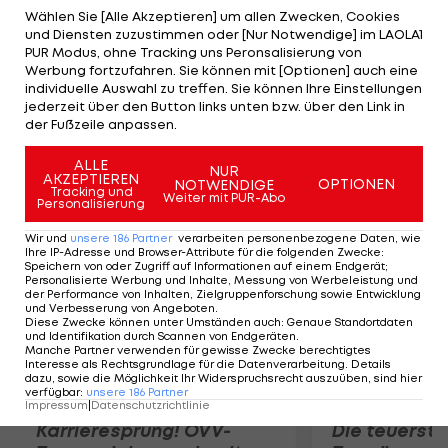
League-Finales gegen Atletico Madrid auf das
Wählen Sie [Alle Akzeptieren] um allen Zwecken, Cookies
und Diensten zuzustimmen oder [Nur Notwendige] im LAOLA1
Feld rannte und jubelte, obwohl er in dieser Partie
PUR Modus, ohne Tracking uns Peronsalisierung von
wegen seiner dritten Gelben Karte gesperrt war.
Werbung fortzufahren. Sie können mit [Optionen] auch eine
individuelle Auswahl zu treffen. Sie können Ihre Einstellungen
Der europäische Verband lehnt nun einen
jederzeit über den Button links unten bzw. über den Link in
Einspruch der "Königlichen" gegen die Sperre des
der Fußzeile anpassen.
32-jährigen Spaniers ab.
ALLE
NUR
AKZEPTIEREN
OPTIONEN
NOTWENDIGE
Mehr zum Thema
Tracking und
Weiter mit PUR-Abo
Personalisierung
Wir und
unsere
186
Partner
verarbeiten personenbezogene Daten, wie
Ihre IP-Adresse und Browser-Attribute für die folgenden Zwecke
:
Speichern von oder Zugriff auf Informationen auf einem Endgerät;
Personalisierte Werbung und Inhalte, Messung von Werbeleistung und
der Performance von Inhalten, Zielgruppenforschung sowie Entwicklung
und Verbesserung von Angeboten
.
Diese Zwecke können unter Umständen auch
:
Genaue Standortdaten
und Identifikation durch Scannen von Endgeräten
.
Manche Partner verwenden für gewisse Zwecke berechtigtes
Interesse als Rechtsgrundlage für die Datenverarbeitung. Details
dazu, sowie die Möglichkeit Ihr Widerspruchsrecht auszuüben, sind hier
verfügbar
:
unsere
186
Partner
Impressum
|
Datenschutzrichtlinie
Karrieresprung! ÖVV-
Die teuerst