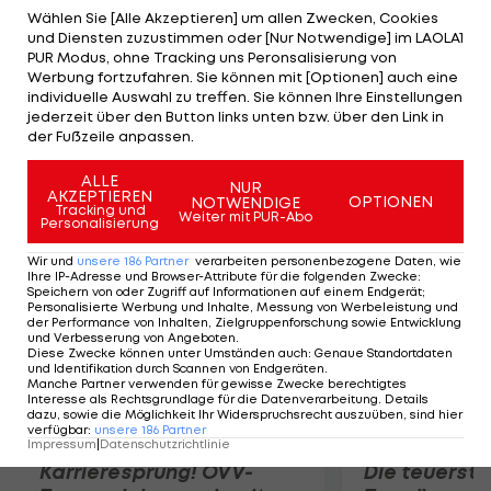
dazu entschlossen. Ursprünglich wollte Xavi den
Wählen Sie [Alle Akzeptieren] um allen Zwecken, Cookies
und Diensten zuzustimmen oder [Nur Notwendige] im LAOLA1
Katalanen den Rücken kehren und in der Major
PUR Modus, ohne Tracking uns Peronsalisierung von
League Soccer seine Karriere ausklingen lassen.
Werbung fortzufahren. Sie können mit [Optionen] auch eine
individuelle Auswahl zu treffen. Sie können Ihre Einstellungen
Eigentlich war sich der 34-Jährige, der noch bis
jederzeit über den Button links unten bzw. über den Link in
2016 in Barcelona Vertrag hat, mit dem FC New
der Fußzeile anpassen.
York City schon einig.
ALLE
NUR
AKZEPTIEREN
OPTIONEN
NOTWENDIGE
Mehr zum Thema
Tracking und
Weiter mit PUR-Abo
Personalisierung
Wir und
unsere
186
Partner
verarbeiten personenbezogene Daten, wie
Ihre IP-Adresse und Browser-Attribute für die folgenden Zwecke
:
Speichern von oder Zugriff auf Informationen auf einem Endgerät;
Personalisierte Werbung und Inhalte, Messung von Werbeleistung und
der Performance von Inhalten, Zielgruppenforschung sowie Entwicklung
und Verbesserung von Angeboten
.
Diese Zwecke können unter Umständen auch
:
Genaue Standortdaten
und Identifikation durch Scannen von Endgeräten
.
Manche Partner verwenden für gewisse Zwecke berechtigtes
Interesse als Rechtsgrundlage für die Datenverarbeitung. Details
dazu, sowie die Möglichkeit Ihr Widerspruchsrecht auszuüben, sind hier
verfügbar
:
unsere
186
Partner
Impressum
|
Datenschutzrichtlinie
Karrieresprung! ÖVV-
Die teuerst