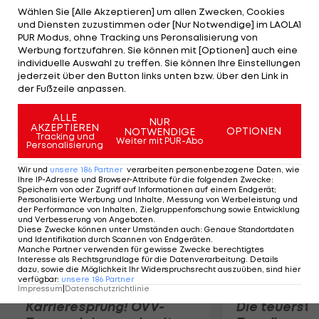
klargemacht, dass er in der kommenden Saison
Wählen Sie [Alle Akzeptieren] um allen Zwecken, Cookies
und Diensten zuzustimmen oder [Nur Notwendige] im LAOLA1
kaum zum Einsatz kommen werde. Dem 26-
PUR Modus, ohne Tracking uns Peronsalisierung von
Jährigen wird nun nahegelegt, sich für einen
Werbung fortzufahren. Sie können mit [Optionen] auch eine
individuelle Auswahl zu treffen. Sie können Ihre Einstellungen
neuen Verein zu entscheiden. Ein Angebot von
jederzeit über den Button links unten bzw. über den Link in
OSC Lille schlug Afellay bereits aus, Inter und
der Fußzeile anpassen.
Juventus gelten als weitere Interessenten.
ALLE
NUR
AKZEPTIEREN
OPTIONEN
NOTWENDIGE
Mehr zum Thema
Tracking und
Weiter mit PUR-Abo
Personalisierung
Wir und
unsere
186
Partner
verarbeiten personenbezogene Daten, wie
Ihre IP-Adresse und Browser-Attribute für die folgenden Zwecke
:
Speichern von oder Zugriff auf Informationen auf einem Endgerät;
Personalisierte Werbung und Inhalte, Messung von Werbeleistung und
der Performance von Inhalten, Zielgruppenforschung sowie Entwicklung
und Verbesserung von Angeboten
.
Diese Zwecke können unter Umständen auch
:
Genaue Standortdaten
und Identifikation durch Scannen von Endgeräten
.
Manche Partner verwenden für gewisse Zwecke berechtigtes
Interesse als Rechtsgrundlage für die Datenverarbeitung. Details
dazu, sowie die Möglichkeit Ihr Widerspruchsrecht auszuüben, sind hier
verfügbar
:
unsere
186
Partner
Impressum
|
Datenschutzrichtlinie
Karrieresprung! ÖVV-
Die teuerst