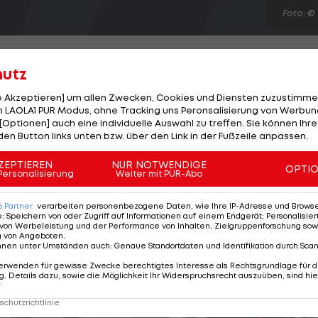
Foto: ©
hutz
le Akzeptieren] um allen Zwecken, Cookies und Diensten zuzustimme
 LAOLA1 PUR Modus, ohne Tracking uns Peronsalisierung von Werbung
sten Jahren das Trikot des FC Barcelona überstreifen
[Optionen] auch eine individuelle Auswahl zu treffen. Sie können Ihre
ngert seinen Vertrag mit den Katalanen bis Sommer 201
den Button links unten bzw. über den Link in der Fußzeile anpassen.
i Jahren vom FC Liverpool nach Spanien. Sollte sich e
ZEPTIEREN
NUR NOTWENDIGE
OPTI
eine Verpflichtung Mascheranos interessieren, müsste
Personalisierung
Weiter mit PUR-Abo
blösesumme wurde auf 100 Millionen Euro vertraglich
6
Partner
verarbeiten personenbezogene Daten, wie Ihre IP-Adresse und Browser-
e
:
Speichern von oder Zugriff auf Informationen auf einem Endgerät; Personalisi
von Werbeleistung und der Performance von Inhalten, Zielgruppenforschung sow
g von Angeboten
.
nnen unter Umständen auch
:
Genaue Standortdaten und Identifikation durch Sca
erwenden für gewisse Zwecke berechtigtes Interesse als Rechtsgrundlage für d
. Details dazu, sowie die Möglichkeit Ihr Widerspruchsrecht auszuüben, sind hie
r
chutzrichtlinie