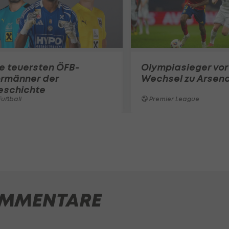
e teuersten ÖFB-
Olympiasieger vor
ormänner der
Wechsel zu Arsena
eschichte
ußball
Premier League
MMENTARE