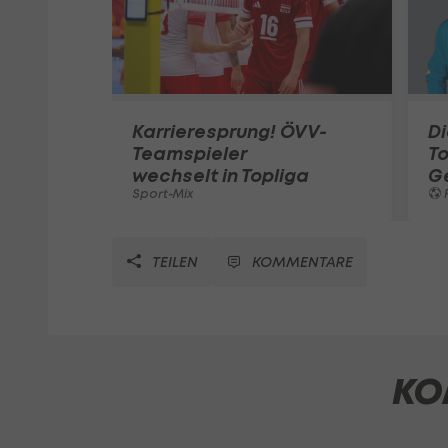
Karrieresprung! ÖVV-
Di
Teamspieler
T
wechselt in Topliga
G
Sport-Mix
F
TEILEN
KOMMENTARE
KO