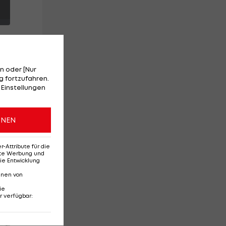
n oder [Nur
 fortzufahren.
.
 Einstellungen
6.
in
ONEN
Attribute für die
erte Werbung und
ie Entwicklung
nnen von
ie
r verfügbar
:
Red-Bull-Rückkehr?
Ten