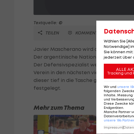
Textquelle: ©
Datensc
TEILEN
KOMMENTARE
Wählen Sie [Al
Notwendige] im
Javier Mascherano wird auch in den näch
Sie können mit 
Der argentinische Nationalspieler verlä
jederzeit über 
Der Defensivspezialist wechselte vor zwe
ALLE AK
Verein in den nächsten vier Jahren für 
Tracking und 
dieser tief in die Tasche greifen. Die A
Wir und
unsere
18
festgelegt.
folgenden Zweck
Inhalte, Messung 
und Verbesserun
Diese Zwecke kö
Mehr zum Thema
Endgeräten
.
Manche Partner v
Datenverarbeitung
unsere
186
Partne
Impressum
|
Datens