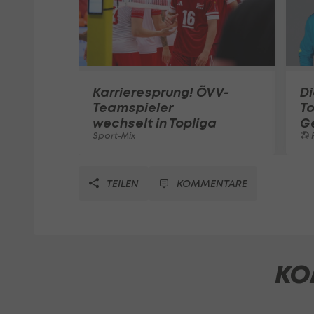
Karrieresprung! ÖVV-
Di
Teamspieler
T
wechselt in Topliga
G
Sport-Mix
F
TEILEN
KOMMENTARE
KO