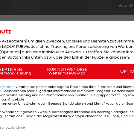
Foto: ©
hutz
le Akzeptieren] um allen Zwecken, Cookies und Diensten zuzustimme
 LAOLA1 PUR Modus, ohne Tracking uns Peronsalisierung von Werbung
hen Drittligisten Hansa Rostock ein Prozent der
[Optionen] auch eine individuelle Auswahl zu treffen. Sie können Ihre
s zu Real Madrid zu. Das bedeutet einen finanziellen
den Button links unten bzw. über den Link in der Fußzeile anpassen.
nd einer FIFA-Regel steht Ausbildungs-Klubs eines
ZEPTIEREN
NUR NOTWENDIGE
OPTI
r Vereinszugehörigkeit sind das 0,25 Prozent der
Personalisierung
Weiter mit PUR-Abo
fswalder SV meldet Anspruch auf 75.000 Euro an, da
6
Partner
verarbeiten personenbezogene Daten, wie Ihre IP-Adresse und Browser-
 begann.
e
:
Speichern von oder Zugriff auf Informationen auf einem Endgerät; Personalisi
von Werbeleistung und der Performance von Inhalten, Zielgruppenforschung sow
g von Angeboten
.
nnen unter Umständen auch
:
Genaue Standortdaten und Identifikation durch Sca
erwenden für gewisse Zwecke berechtigtes Interesse als Rechtsgrundlage für d
. Details dazu, sowie die Möglichkeit Ihr Widerspruchsrecht auszuüben, sind hie
r
chutzrichtlinie