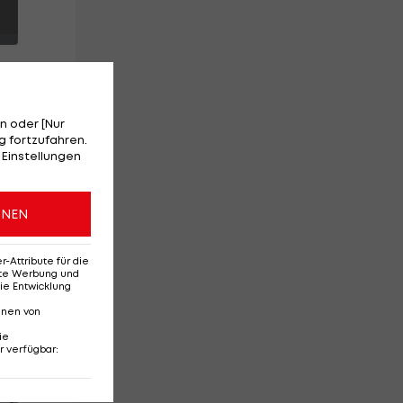
n oder [Nur
 fortzufahren.
 Einstellungen
ONEN
Attribute für die
erte Werbung und
ie Entwicklung
nnen von
ie
r verfügbar
:
Red-Bull-Rückkehr?
Ten