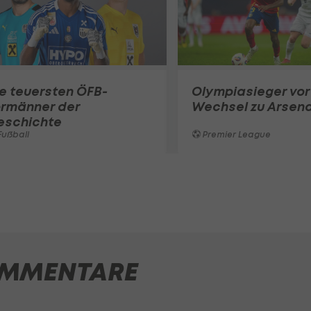
e teuersten ÖFB-
Olympiasieger vor
ormänner der
Wechsel zu Arsena
eschichte
ußball
Premier League
MMENTARE