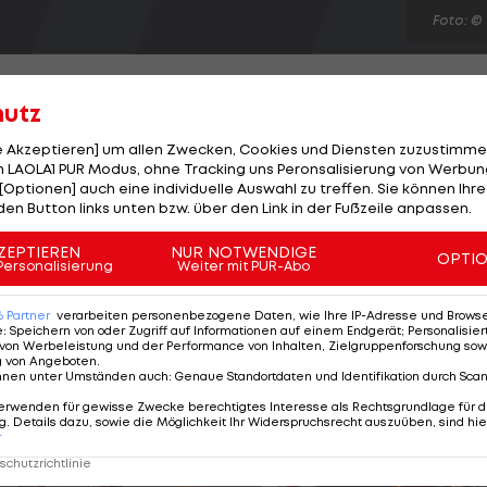
Foto: ©
hutz
le Akzeptieren] um allen Zwecken, Cookies und Diensten zuzustimme
 LAOLA1 PUR Modus, ohne Tracking uns Peronsalisierung von Werbung
iga-Runde einen 1:0-Auswärtserfolg beim FC Malaga
[Optionen] auch eine individuelle Auswahl zu treffen. Sie können Ihre
 der 64. Minute und geht auf das Konto von Ruben Castr
den Button links unten bzw. über den Link in der Fußzeile anpassen.
en frühen Doppelpack von Javi Guerra (3., 10.) mit 2:1,
ZEPTIEREN
NUR NOTWENDIGE
OPTI
-Roten Karte gegen Ze Castro ab Minute 19 in Unterz
Personalisierung
Weiter mit PUR-Abo
it 3:1 durch, Levante und Deportivo La Coruna trennen
6
Partner
verarbeiten personenbezogene Daten, wie Ihre IP-Adresse und Browser-
e
:
Speichern von oder Zugriff auf Informationen auf einem Endgerät; Personalisi
von Werbeleistung und der Performance von Inhalten, Zielgruppenforschung sow
g von Angeboten
.
nnen unter Umständen auch
:
Genaue Standortdaten und Identifikation durch Sca
erwenden für gewisse Zwecke berechtigtes Interesse als Rechtsgrundlage für d
. Details dazu, sowie die Möglichkeit Ihr Widerspruchsrecht auszuüben, sind hie
r
chutzrichtlinie