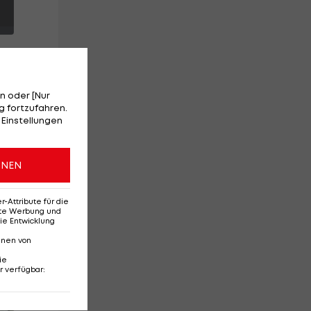
n oder [Nur
 fortzufahren.
 Einstellungen
o.
ONEN
ahl
Attribute für die
erte Werbung und
ie Entwicklung
nnen von
ie
r verfügbar
:
Red-Bull-Rückkehr?
Ten