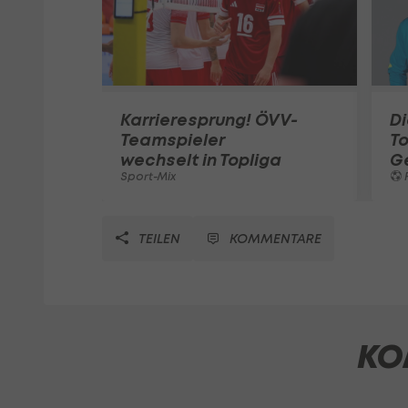
Karrieresprung! ÖVV-
Di
Teamspieler
T
wechselt in Topliga
G
Sport-Mix
F
TEILEN
KOMMENTARE
KO