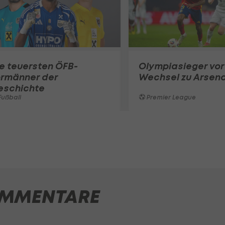
e teuersten ÖFB-
Olympiasieger vor
ormänner der
Wechsel zu Arsena
eschichte
ußball
Premier League
MMENTARE