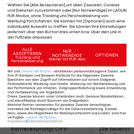
Vertrag bei den Madrilenen, mit deren zweiter
Wählen Sie [Alle Akzeptieren] um allen Zwecken, Cookies
und Diensten zuzustimmen oder [Nur Notwendige] im LAOLA1
Mannschaft er in der Vergangenen Saison den
PUR Modus, ohne Tracking uns Peronsalisierung von
Aufstieg in die Segunda Division schaffte,
Werbung fortzufahren. Sie können mit [Optionen] auch eine
individuelle Auswahl zu treffen. Sie können Ihre Einstellungen
aufgelöst haben. "Ich bin glücklich, diesen Schritt
jederzeit über den Button links unten bzw. über den Link in
getan zu haben", wird der 20-jährige
der Fußzeile anpassen.
Rechtsverteidiger zitiert.
ALLE
NUR
AKZEPTIEREN
OPTIONEN
NOTWENDIGE
Mehr zum Thema
Tracking und
Weiter mit PUR-Abo
Personalisierung
Wir und
unsere
186
Partner
verarbeiten personenbezogene Daten, wie
Ihre IP-Adresse und Browser-Attribute für die folgenden Zwecke
:
Speichern von oder Zugriff auf Informationen auf einem Endgerät;
Personalisierte Werbung und Inhalte, Messung von Werbeleistung und
der Performance von Inhalten, Zielgruppenforschung sowie Entwicklung
und Verbesserung von Angeboten
.
Diese Zwecke können unter Umständen auch
:
Genaue Standortdaten
und Identifikation durch Scannen von Endgeräten
.
Manche Partner verwenden für gewisse Zwecke berechtigtes
Interesse als Rechtsgrundlage für die Datenverarbeitung. Details
dazu, sowie die Möglichkeit Ihr Widerspruchsrecht auszuüben, sind hier
verfügbar
:
unsere
186
Partner
Impressum
|
Datenschutzrichtlinie
Karrieresprung! ÖVV-
Die teuerst