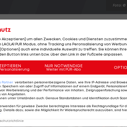
Foto: ©
hutz
le Akzeptieren] um allen Zwecken, Cookies und Diensten zuzustimme
 LAOLA1 PUR Modus, ohne Tracking uns Peronsalisierung von Werbung
 Romelu Lukaku zwei weitere Top-Spieler mit Real
[Optionen] auch eine individuelle Auswahl zu treffen. Sie können Ihre
gt Trainer Carlo Ancelotti nun für Klarheit. "Wir
den Button links unten bzw. über den Link in der Fußzeile anpassen.
mer um, denn wir brauchen keinen", stellt der
ZEPTIEREN
NUR NOTWENDIGE
OPTI
n Karim Benzema der einzige etatmäßige Mittelstürmer
Personalisierung
Weiter mit PUR-Abo
enzema ist sehr verlässlich und wir können auch mit
6
Partner
verarbeiten personenbezogene Daten, wie Ihre IP-Adresse und Browser-
n."
e
:
Speichern von oder Zugriff auf Informationen auf einem Endgerät; Personalisi
von Werbeleistung und der Performance von Inhalten, Zielgruppenforschung sow
g von Angeboten
.
nnen unter Umständen auch
:
Genaue Standortdaten und Identifikation durch Sca
erwenden für gewisse Zwecke berechtigtes Interesse als Rechtsgrundlage für d
. Details dazu, sowie die Möglichkeit Ihr Widerspruchsrecht auszuüben, sind hie
r
chutzrichtlinie