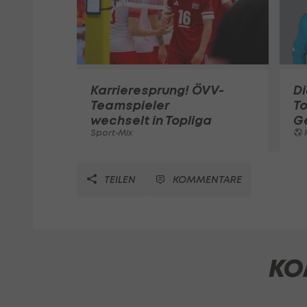
Karrieresprung! ÖVV-
Di
Teamspieler
T
wechselt in Topliga
G
Sport-Mix
F
TEILEN
KOMMENTARE
KO