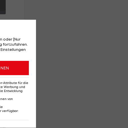
n oder [Nur
 fortzufahren.
 Einstellungen
ONEN
Attribute für die
erte Werbung und
ie Entwicklung
nnen von
ie
r verfügbar
:
Red-Bull-Rückkehr?
Ten