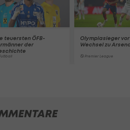
e teuersten ÖFB-
Olympiasieger vor
ormänner der
Wechsel zu Arsena
eschichte
ußball
Premier League
MMENTARE