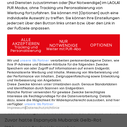
und Diensten zuzustimmen oder [Nur Notwendige] im LAOLA1
Den "Fledermäusen" reicht gegen den Tabellen-15.
PUR Modus, ohne Tracking uns Peronsalisierung von
Werbung fortzufahren. Sie können mit [Optionen] auch eine
ein Treffer von Soldado in der 59. Minute. Der
individuelle Auswahl zu treffen. Sie können Ihre Einstellungen
Starangreifer trifft per Kopf, womit Valencia mit
jederzeit über den Button links unten bzw. über den Link in
der Fußzeile anpassen.
zwei Punkten Vorsprung in den letzten Spieltag
(auswärts gegen Sevilla) geht. Sociedad tritt dann
ALLE
NUR
AKZEPTIEREN
in La Coruna an.
OPTIONEN
NOTWENDIGE
Tracking und
Weiter mit PUR-Abo
Personalisierung
Barca auf Rekordkurs
Wir und
unsere
186
Partner
verarbeiten personenbezogene Daten, wie
Ihre IP-Adresse und Browser-Attribute für die folgenden Zwecke
:
Speichern von oder Zugriff auf Informationen auf einem Endgerät;
Der
FC Barcelona
entscheidet das 193. Derbi
Personalisierte Werbung und Inhalte, Messung von Werbeleistung und
Barcelones ohne
der Performance von Inhalten, Zielgruppenforschung sowie Entwicklung
Lionel Messi
mit 2:0 für sich.
und Verbesserung von Angeboten
.
Diese Zwecke können unter Umständen auch
:
Genaue Standortdaten
und Identifikation durch Scannen von Endgeräten
.
Villa (14.) erzielt nach Doppelpass mit Sanchez
Manche Partner verwenden für gewisse Zwecke berechtigtes
früh die Führung. Danach hält Espanyol aber gut
Interesse als Rechtsgrundlage für die Datenverarbeitung. Details
dazu, sowie die Möglichkeit Ihr Widerspruchsrecht auszuüben, sind hier
dagegen. Erst in der 86. Minute gelingt Pedro nach
verfügbar
:
unsere
186
Partner
Impressum
|
Datenschutzrichtlinie
Pass des eingewechselten Xavi der zweite Treffer.
Zuvor hatte Espanyols Mubarak Gelb-Rot