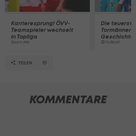
Karrieresprung! ÖVV-
Die teuerst
Teamspieler wechselt
Tormänner d
in Topliga
Geschichte
Sport-Mix
Fußball
TEILEN
KOMMENTARE