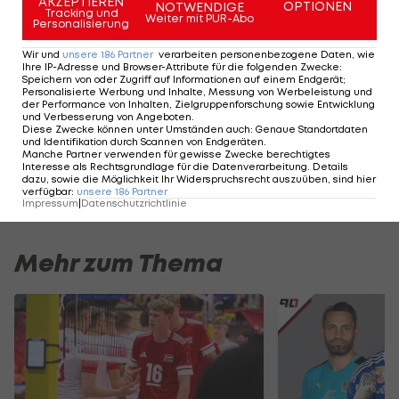
AKZEPTIEREN
OPTIONEN
NOTWENDIGE
Tracking und
Weiter mit PUR-Abo
fünf Spielen trafen sie gemeinsam nicht weniger
Personalisierung
als 13-mal. Trainer Luis Enrique sehnt die
Wir und
unsere
186
Partner
verarbeiten personenbezogene Daten, wie
Ihre IP-Adresse und Browser-Attribute für die folgenden Zwecke
:
Einsatzbereitschaft von Messi trotzdem herbei:
Speichern von oder Zugriff auf Informationen auf einem Endgerät;
"Derzeit haben wir zwar die Resultate, die wir
Personalisierte Werbung und Inhalte, Messung von Werbeleistung und
der Performance von Inhalten, Zielgruppenforschung sowie Entwicklung
brauchen, und wir spielen auch gut. Aber wir
und Verbesserung von Angeboten
.
Diese Zwecke können unter Umständen auch
:
Genaue Standortdaten
werden Messi immer vermissen. Aber klar zeigen
und Identifikation durch Scannen von Endgeräten
.
Manche Partner verwenden für gewisse Zwecke berechtigtes
wir derzeit auch, dass wir andere Optionen
Interesse als Rechtsgrundlage für die Datenverarbeitung. Details
dazu, sowie die Möglichkeit Ihr Widerspruchsrecht auszuüben, sind hier
haben."
verfügbar
:
unsere
186
Partner
Impressum
|
Datenschutzrichtlinie
Mehr zum Thema