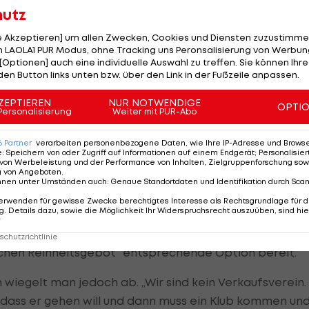
 erste Wahl, wenn die Vereinsverantwortlichen in
hutz
ngen befragt werden.
le Akzeptieren] um allen Zwecken, Cookies und Diensten zuzustimme
 LAOLA1 PUR Modus, ohne Tracking uns Peronsalisierung von Werbung
äger von Athletic Bilbao, der sowohl im defensiven
[Optionen] auch eine individuelle Auswahl zu treffen. Sie können Ihre
eingesetzt werden kann, besitzt ein gültiges
den Button links unten bzw. über den Link in der Fußzeile anpassen.
nen Ablösesumme von 40 Millionen Euro.
ZEPTIEREN
NUR NOTWENDIGE
OPTI
Personalisierung
Weiter mit PUR-Abo
6
Partner
verarbeiten personenbezogene Daten, wie Ihre IP-Adresse und Browser-
der so viel für mich bezahlt. Das ist zu viel. Ich denke
e
:
Speichern von oder Zugriff auf Informationen auf einem Endgerät; Personalisi
von Werbeleistung und der Performance von Inhalten, Zielgruppenforschung sow
ußert sich Martinez durchaus kritisch gegenüber eines
g von Angeboten
.
nnen unter Umständen auch
:
Genaue Standortdaten und Identifikation durch Sca
erwenden für gewisse Zwecke berechtigtes Interesse als Rechtsgrundlage für d
. Details dazu, sowie die Möglichkeit Ihr Widerspruchsrecht auszuüben, sind hie
ft signalisiert, 30 Millionen in die Hand zu nehmen un
r
ieten. Mit dem in Irun geborenen Ersatzkeeper Oier
chutzrichtlinie
chen Reinheitsgebot“ entsprechende Option bereit.
wiegelt man jedoch ab. „Wir sind kein Verkaufsverein.
, dass er gehen will und dann muss ein Klub kommen un