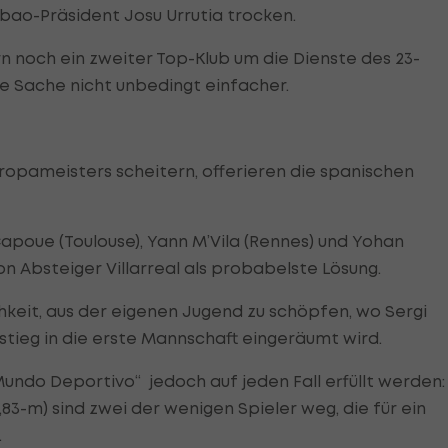
ilbao-Präsident Josu Urrutia trocken.
 noch ein zweiter Top-Klub um die Dienste des 23-
e Sache nicht unbedingt einfacher.
uropameisters scheitern, offerieren die spanischen
poue (Toulouse), Yann M’Vila (Rennes) und Yohan
n Absteiger Villarreal als probabelste Lösung.
keit, aus der eigenen Jugend zu schöpfen, wo Sergi
fstieg in die erste Mannschaft eingeräumt wird.
Mundo Deportivo“ jedoch auf jeden Fall erfüllt werden:
1,83-m) sind zwei der wenigen Spieler weg, die für ein
.