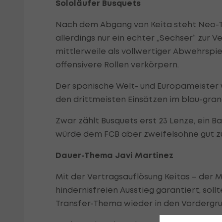
Sololäufer Busquets
Nach dem Abgang von Keita steht Neo-Tr
allerdings nur ein echter „Sechser“ zur
mittlerweile als vollwertiger Abwehrspi
offensivere Rollen verkörpern.
Der spanische Welt- und Europameister 
den drittmeisten Einsätzen im blau-gran
Zwar zählt Busquets erst 23 Lenze, ein B
würde dem FCB aber zweifelsohne gut zu
Dauer-Thema Javi Martinez
Mit der Vertragsauflösung Keitas – der M
hindernisfreien Ausstieg garantiert, sollt
Transfer-Thema wieder in den Vordergrund