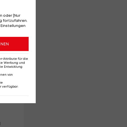
n oder [Nur
 fortzufahren.
 Einstellungen
ONEN
Attribute für die
erte Werbung und
ie Entwicklung
nnen von
ie
r verfügbar
:
d
d