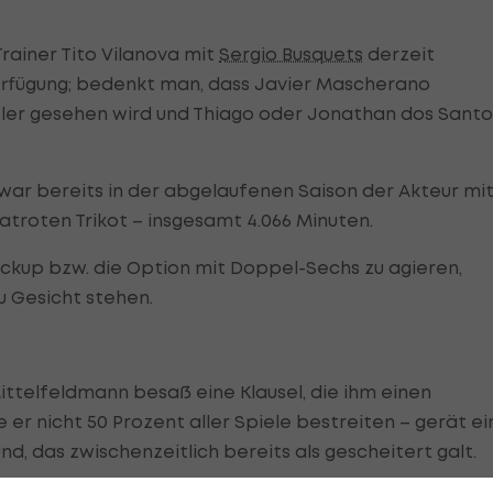
ainer Tito Vilanova mit
Sergio Busquets
derzeit
 Verfügung; bedenkt man, dass Javier Mascherano
eler gesehen wird und Thiago oder Jonathan dos Santo
war bereits in der abgelaufenen Saison der Akteur mi
atroten Trikot – insgesamt 4.066 Minuten.
ackup bzw. die Option mit Doppel-Sechs zu agieren,
 Gesicht stehen.
ittelfeldmann besaß eine Klausel, die ihm einen
e er nicht 50 Prozent aller Spiele bestreiten – gerät ei
, das zwischenzeitlich bereits als gescheitert galt.