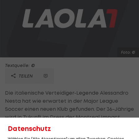
Foto: ©
Textquelle: ©
TEILEN
Die italienische Verteidiger-Legende Alessandro
Nesta hat wie erwartet in der Major League
Soccer einen neuen Klub gefunden. Der 36-Jährige
wird in Zukunft im Dress der Montreal Impact
auflaufen. Er war auch als Verstärkung für die Red
Datenschutz
Bulls New York im Gespräch, entscheidet sich
Wählen Sie [Alle Akzeptieren] um allen Zwecken, Cookies