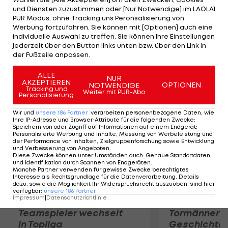
aber nun zugunsten der Kanadier, bei denen schon
und Diensten zuzustimmen oder [Nur Notwendige] im LAOLA1
sein Landsmann Marco di Vaio unterschrieb.
PUR Modus, ohne Tracking uns Peronsalisierung von
Werbung fortzufahren. Sie können mit [Optionen] auch eine
Manchester United verlängert indes den Vertrag
individuelle Auswahl zu treffen. Sie können Ihre Einstellungen
des 21-jährigen Brasilianers Rafael da Silva bis
jederzeit über den Button links unten bzw. über den Link in
der Fußzeile anpassen.
2016.
ALLE
NUR
Mehr zum Thema
AKZEPTIEREN
OPTIONEN
NOTWENDIGE
Tracking und
Weiter mit PUR-Abo
Personalisierung
Wir und
unsere
186
Partner
verarbeiten personenbezogene Daten, wie
Ihre IP-Adresse und Browser-Attribute für die folgenden Zwecke
:
Speichern von oder Zugriff auf Informationen auf einem Endgerät;
Personalisierte Werbung und Inhalte, Messung von Werbeleistung und
der Performance von Inhalten, Zielgruppenforschung sowie Entwicklung
und Verbesserung von Angeboten
.
Diese Zwecke können unter Umständen auch
:
Genaue Standortdaten
und Identifikation durch Scannen von Endgeräten
.
Manche Partner verwenden für gewisse Zwecke berechtigtes
Interesse als Rechtsgrundlage für die Datenverarbeitung. Details
dazu, sowie die Möglichkeit Ihr Widerspruchsrecht auszuüben, sind hier
verfügbar
:
unsere
186
Partner
Impressum
|
Datenschutzrichtlinie
Karrieresprung! ÖVV-
Die teuerst
Teamspieler wechselt
Tormänner d
in Topliga
Geschichte