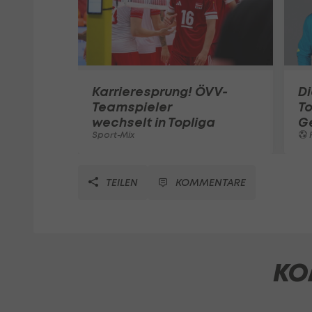
Karrieresprung! ÖVV-
Di
Teamspieler
T
wechselt in Topliga
G
Sport-Mix
F
TEILEN
KOMMENTARE
KO