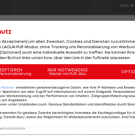
Foto: ©
hutz
le Akzeptieren] um allen Zwecken, Cookies und Diensten zuzustimme
 LAOLA1 PUR Modus, ohne Tracking uns Peronsalisierung von Werbung
alteam-Karriere nach der FIFA WM in Brasilien zu
[Optionen] auch eine individuelle Auswahl zu treffen. Sie können Ihre
rät der 30-Jährige in einem Gastbeitrag der "Zeit", das
den Button links unten bzw. über den Link in der Fußzeile anpassen.
Schritt entschlossen habe. Er wolle sich nicht "vom
ZEPTIEREN
NUR NOTWENDIGE
OPTI
meistertitel hätte bei seiner Entscheidung keine Rolle
Personalisierung
Weiter mit PUR-Abo
n, wenn wir ohne diesen Triumph nach Hause gefahren
6
Partner
verarbeiten personenbezogene Daten, wie Ihre IP-Adresse und Browser-
e
:
Speichern von oder Zugriff auf Informationen auf einem Endgerät; Personalisi
von Werbeleistung und der Performance von Inhalten, Zielgruppenforschung sow
g von Angeboten
.
nnen unter Umständen auch
:
Genaue Standortdaten und Identifikation durch Sca
erwenden für gewisse Zwecke berechtigtes Interesse als Rechtsgrundlage für d
. Details dazu, sowie die Möglichkeit Ihr Widerspruchsrecht auszuüben, sind hie
r
chutzrichtlinie