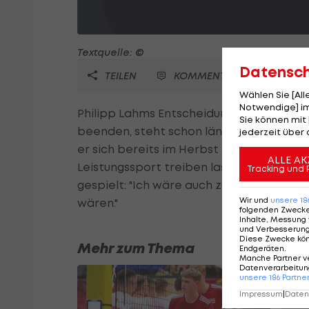
Textquelle: ©
Datensc
TEILEN
KOMMENTARE
Wählen Sie [Al
Notwendige] im
Philipp Lahms Entscheidung, seine Nation
Sie können mit 
beenden, steht schon länger fest. So ver
jederzeit über 
er sich bereits im Herbst 2013 zu diesem 
ALLE AK
Leistungssport treiben lassen". Der Welt
Tracking und 
gespielt: "Ich wäre auch zurückgetrete
Wir und
unsere
18
wären."
folgenden Zweck
Inhalte, Messung 
und Verbesserun
Diese Zwecke kö
Mehr zum Thema
Endgeräten
.
Manche Partner v
Datenverarbeitung
unsere
186
Partne
Impressum
|
Datens