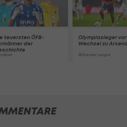
e teuersten ÖFB-
Olympiasieger vor
ormänner der
Wechsel zu Arsena
eschichte
ußball
Premier League
MMENTARE