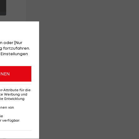
n oder [Nur
 fortzufahren.
 Einstellungen
s
ONEN
Attribute für die
erte Werbung und
ie Entwicklung
nnen von
ie
r verfügbar
:
Red-Bull-Rückkehr?
Ten