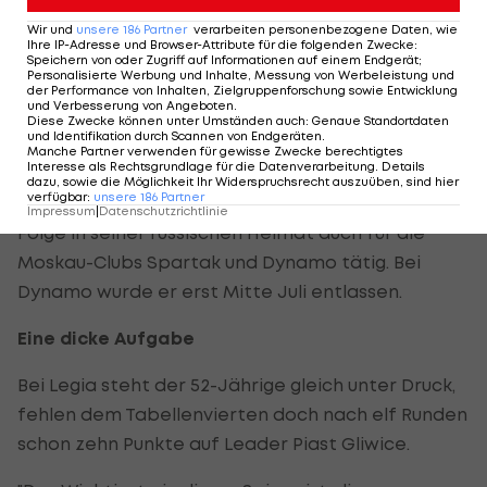
unterzeichnete beim polnischen Cupsieger Legia
Wir und
unsere
186
Partner
verarbeiten personenbezogene Daten, wie
Warschau einen Vertrag bis Saisonende und tritt
Ihre IP-Adresse und Browser-Attribute für die folgenden Zwecke
:
Speichern von oder Zugriff auf Informationen auf einem Endgerät;
die Nachfolge des entlassenen norwegischen Ex-
Personalisierte Werbung und Inhalte, Messung von Werbeleistung und
der Performance von Inhalten, Zielgruppenforschung sowie Entwicklung
Internationalen Henning Berg an. Dieser war bei
und Verbesserung von Angeboten
.
Diese Zwecke können unter Umständen auch
:
Genaue Standortdaten
Legia seit Anfang 2014 im Amt.
und Identifikation durch Scannen von Endgeräten
.
Manche Partner verwenden für gewisse Zwecke berechtigtes
Interesse als Rechtsgrundlage für die Datenverarbeitung. Details
Tschertschessow sammelte seine ersten
dazu, sowie die Möglichkeit Ihr Widerspruchsrecht auszuüben, sind hier
verfügbar
:
unsere
186
Partner
Trainererfahrungen in Österreich und war in der
Impressum
|
Datenschutzrichtlinie
Folge in seiner russischen Heimat auch für die
Moskau-Clubs Spartak und Dynamo tätig. Bei
Dynamo wurde er erst Mitte Juli entlassen.
Eine dicke Aufgabe
Bei Legia steht der 52-Jährige gleich unter Druck,
fehlen dem Tabellenvierten doch nach elf Runden
schon zehn Punkte auf Leader Piast Gliwice.