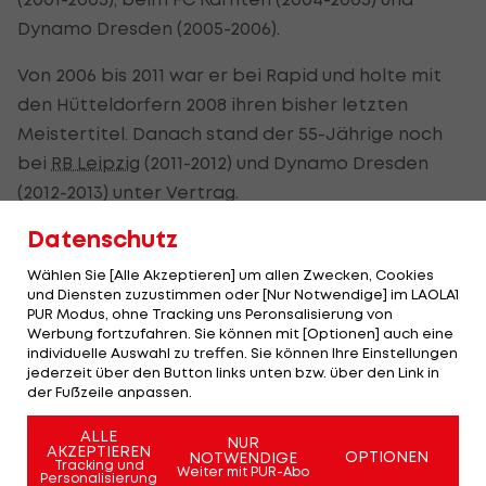
Dynamo Dresden (2005-2006).
Von 2006 bis 2011 war er bei Rapid und holte mit
den Hütteldorfern 2008 ihren bisher letzten
Meistertitel. Danach stand der 55-Jährige noch
bei
RB Leipzig
(2011-2012) und Dynamo Dresden
(2012-2013) unter Vertrag.
Datenschutz
Seit seiner Entlassung in Dresden am 18. August
2013 war Pacult bis zum Engagement beim FAC
Wählen Sie [Alle Akzeptieren] um allen Zwecken, Cookies
und Diensten zuzustimmen oder [Nur Notwendige] im LAOLA1
ohne Trainer-Arbeitsplatz gewesen.
PUR Modus, ohne Tracking uns Peronsalisierung von
Werbung fortzufahren. Sie können mit [Optionen] auch eine
Zwischenüberschrift
individuelle Auswahl zu treffen. Sie können Ihre Einstellungen
jederzeit über den Button links unten bzw. über den Link in
Auch Stanislaw Tschertschessow hat eine neue
der Fußzeile anpassen.
Beschäftigung gefunden.
ALLE
NUR
AKZEPTIEREN
OPTIONEN
NOTWENDIGE
Der ehemalige Tormann und Trainer des
FC Tirol
Tracking und
Weiter mit PUR-Abo
Personalisierung