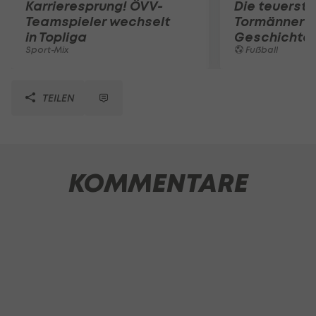
Karrieresprung! ÖVV-
Die teuerst
Teamspieler wechselt
Tormänner d
in Topliga
Geschichte
Sport-Mix
Fußball
TEILEN
KOMMENTARE