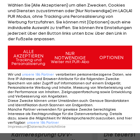
Sommer ablösefrei von Olympique Marseille zu
Wählen Sie [Alle Akzeptieren] um allen Zwecken, Cookies
und Diensten zuzustimmen oder [Nur Notwendige] im LAOLA1
Italiens Vizemeister, konnte sich dort aber nicht
PUR Modus, ohne Tracking uns Peronsalisierung von
durchsetzen und wurde im Winter an die Queens
Werbung fortzufahren. Sie können mit [Optionen] auch eine
individuelle Auswahl zu treffen. Sie können Ihre Einstellungen
Park Rangers verliehen. Der Nigerianer befindet
jederzeit über den Button links unten bzw. über den Link in
sich bereits in Kiew und muss nur noch den
der Fußzeile anpassen.
medizinischen Check absolvieren.
ALLE
NUR
AKZEPTIEREN
OPTIONEN
NOTWENDIGE
Mehr zum Thema
Tracking und
Weiter mit PUR-Abo
Personalisierung
Wir und
unsere
186
Partner
verarbeiten personenbezogene Daten, wie
Ihre IP-Adresse und Browser-Attribute für die folgenden Zwecke
:
Speichern von oder Zugriff auf Informationen auf einem Endgerät;
Personalisierte Werbung und Inhalte, Messung von Werbeleistung und
der Performance von Inhalten, Zielgruppenforschung sowie Entwicklung
und Verbesserung von Angeboten
.
Diese Zwecke können unter Umständen auch
:
Genaue Standortdaten
und Identifikation durch Scannen von Endgeräten
.
Manche Partner verwenden für gewisse Zwecke berechtigtes
Interesse als Rechtsgrundlage für die Datenverarbeitung. Details
dazu, sowie die Möglichkeit Ihr Widerspruchsrecht auszuüben, sind hier
verfügbar
:
unsere
186
Partner
Impressum
|
Datenschutzrichtlinie
Karrieresprung! ÖVV-
Die teuerst