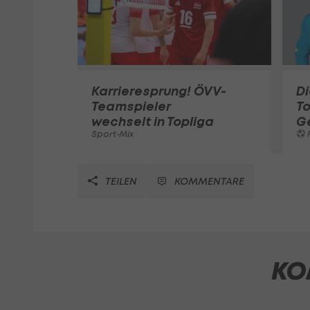
Karrieresprung! ÖVV-
Di
Teamspieler
T
wechselt in Topliga
G
Sport-Mix
F
TEILEN
KOMMENTARE
KO