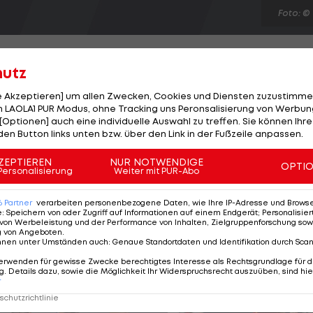
Foto: ©
hutz
le Akzeptieren] um allen Zwecken, Cookies und Diensten zuzustimme
 LAOLA1 PUR Modus, ohne Tracking uns Peronsalisierung von Werbung
 Belgrad ist wieder besetzt. Wie der serbische
[Optionen] auch eine individuelle Auswahl zu treffen. Sie können Ihre
Slavisa Stojanovic einen Vertrag über zwei Jahre. Der 4
den Button links unten bzw. über den Link in der Fußzeile anpassen.
en, folgt damit Ricardo Sa Pinto nach, der am
ZEPTIEREN
NUR NOTWENDIGE
OPTI
bekanntgegeben hat. Stojanovic hat nun die Aufgabe,
Personalisierung
Weiter mit PUR-Abo
r sich in den letzten sechs Jahren stets zum Meister
6
Partner
verarbeiten personenbezogene Daten, wie Ihre IP-Adresse und Browser-
e
:
Speichern von oder Zugriff auf Informationen auf einem Endgerät; Personalisi
von Werbeleistung und der Performance von Inhalten, Zielgruppenforschung sow
g von Angeboten
.
nnen unter Umständen auch
:
Genaue Standortdaten und Identifikation durch Sca
erwenden für gewisse Zwecke berechtigtes Interesse als Rechtsgrundlage für d
. Details dazu, sowie die Möglichkeit Ihr Widerspruchsrecht auszuüben, sind hie
r
chutzrichtlinie