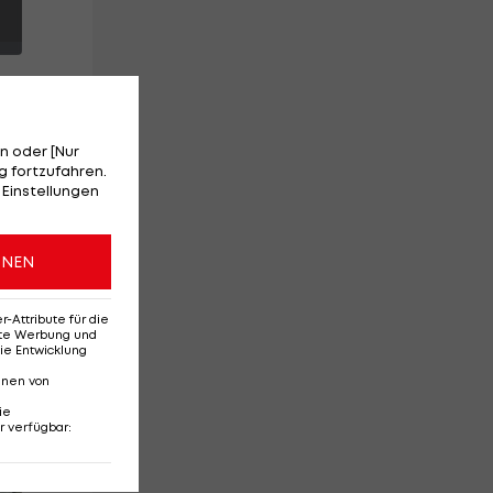
n oder [Nur
 fortzufahren.
 Einstellungen
3-
ONEN
Attribute für die
erte Werbung und
ie Entwicklung
nnen von
ie
r verfügbar
:
Red-Bull-Rückkehr?
Ten