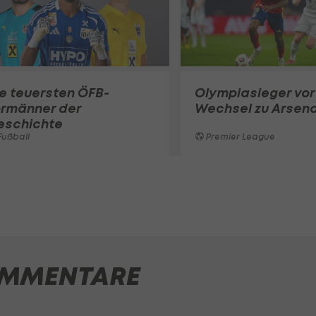
e teuersten ÖFB-
Olympiasieger vor
ormänner der
Wechsel zu Arsena
eschichte
ußball
Premier League
MMENTARE