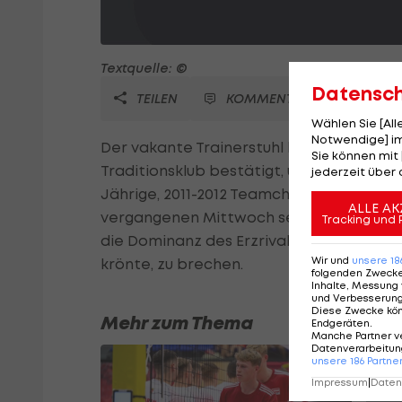
Textquelle: ©
Datensc
TEILEN
KOMMENTARE
Wählen Sie [Al
Notwendige] im
Der vakante Trainerstuhl bei Roter Stern
Sie können mit 
Traditionsklub bestätigt, unterschreibt 
jederzeit über 
Jährige, 2011-2012 Teamchef von Sloweni
ALLE AK
vergangenen Mittwoch seinen Rücktritt 
Tracking und 
die Dominanz des Erzrivalen Partizan, de
Wir und
unsere
18
krönte, zu brechen.
folgenden Zweck
Inhalte, Messung 
und Verbesserun
Diese Zwecke kö
Mehr zum Thema
Endgeräten
.
Manche Partner v
Datenverarbeitung
unsere
186
Partne
Impressum
|
Datens