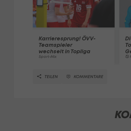
Karrieresprung! ÖVV-
Di
Teamspieler
T
wechselt in Topliga
G
Sport-Mix
F
TEILEN
KOMMENTARE
KO