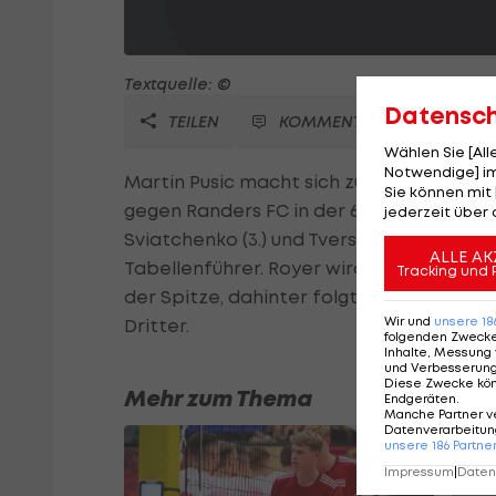
Textquelle: ©
Datensc
TEILEN
KOMMENTARE
Wählen Sie [Al
Notwendige] im
Martin Pusic macht sich zum Matchwinner 
Sie können mit 
gegen Randers FC in der 69. Minute eing
jederzeit über 
Sviatchenko (3.) und Tverskov (51.) 1:1. In
ALLE AK
Tabellenführer. Royer wird ausgewechselt 
Tracking und 
der Spitze, dahinter folgt Kopenhagen mi
Wir und
unsere
18
Dritter.
folgenden Zweck
Inhalte, Messung 
und Verbesserun
Diese Zwecke kö
Mehr zum Thema
Endgeräten
.
Manche Partner v
Datenverarbeitung
unsere
186
Partne
Impressum
|
Datens