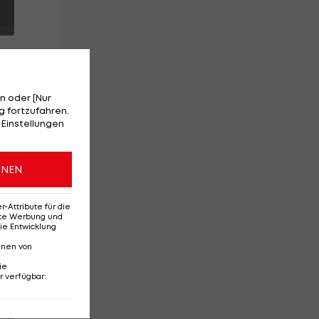
n oder [Nur
 fortzufahren.
 Einstellungen
n
ONEN
an
Attribute für die
erte Werbung und
ie Entwicklung
nnen von
ie
r verfügbar
:
Red-Bull-Rückkehr?
Ten