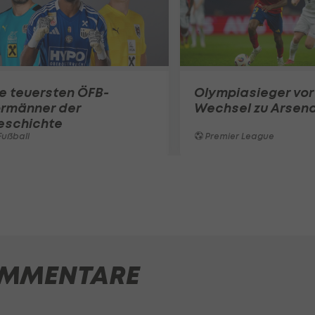
e teuersten ÖFB-
Olympiasieger vor
ormänner der
Wechsel zu Arsena
eschichte
ußball
Premier League
MMENTARE