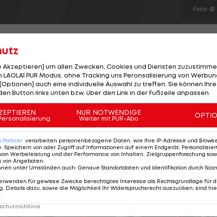
Foto: ©
hutz
le Akzeptieren] um allen Zwecken, Cookies und Diensten zuzustimme
 LAOLA1 PUR Modus, ohne Tracking uns Peronsalisierung von Werbung
des FC Midtjylland. Er wird im Heimspiel der 12. Runde
[Optionen] auch eine individuelle Auswahl zu treffen. Sie können Ihre
ewechselt. Zu diesem Zeitpunkt steht es nach Toren vo
den Button links unten bzw. über den Link in der Fußzeile anpassen.
 Minute 86 erzielt Pusic das entscheidende 2:1 für den
ZEPTIEREN
NUR NOTWENDIGE
OPTI
(83.). Midtjylland steht in der Tabelle mit 27 Punkten 
Personalisierung
Weiter mit PUR-Abo
t einem Spiel weniger und 21 Zählern. Randers (19) ist
6
Partner
verarbeiten personenbezogene Daten, wie Ihre IP-Adresse und Browser-
e
:
Speichern von oder Zugriff auf Informationen auf einem Endgerät; Personalisi
von Werbeleistung und der Performance von Inhalten, Zielgruppenforschung sow
g von Angeboten
.
nnen unter Umständen auch
:
Genaue Standortdaten und Identifikation durch Sca
erwenden für gewisse Zwecke berechtigtes Interesse als Rechtsgrundlage für d
. Details dazu, sowie die Möglichkeit Ihr Widerspruchsrecht auszuüben, sind hie
r
chutzrichtlinie