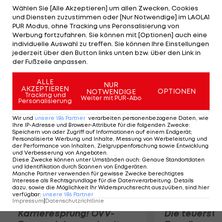
Minute den Ausgleich. Die L.A. Galaxy,
Wählen Sie [Alle Akzeptieren] um allen Zwecken, Cookies
und Diensten zuzustimmen oder [Nur Notwendige] im LAOLA1
Tabellenführer der Western Conference,
PUR Modus, ohne Tracking uns Peronsalisierung von
qualifizieren sich neben dem FC Dallas als erstes
Werbung fortzufahren. Sie können mit [Optionen] auch eine
individuelle Auswahl zu treffen. Sie können Ihre Einstellungen
Team im MLS-Westen für die Playoffs. Seattle
jederzeit über den Button links unten bzw. über den Link in
rangiert auf dem fünften Tabellenrang. Real Salt
der Fußzeile anpassen.
Lake besiegt Colorado mit 2:1.
ALLE
NUR
AKZEPTIEREN
OPTIONEN
NOTWENDIGE
Mehr zum Thema
Tracking und
Weiter mit PUR-Abo
Personalisierung
Wir und
unsere
186
Partner
verarbeiten personenbezogene Daten, wie
Ihre IP-Adresse und Browser-Attribute für die folgenden Zwecke
:
Speichern von oder Zugriff auf Informationen auf einem Endgerät;
Personalisierte Werbung und Inhalte, Messung von Werbeleistung und
der Performance von Inhalten, Zielgruppenforschung sowie Entwicklung
und Verbesserung von Angeboten
.
Diese Zwecke können unter Umständen auch
:
Genaue Standortdaten
und Identifikation durch Scannen von Endgeräten
.
Manche Partner verwenden für gewisse Zwecke berechtigtes
Interesse als Rechtsgrundlage für die Datenverarbeitung. Details
dazu, sowie die Möglichkeit Ihr Widerspruchsrecht auszuüben, sind hier
verfügbar
:
unsere
186
Partner
Impressum
|
Datenschutzrichtlinie
Karrieresprung! ÖVV-
Die teuerst