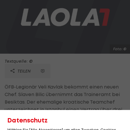
Foto: ©
Textquelle: ©
TEILEN
ÖFB-Legionär Veli Kavlak bekommt einen neuen
Chef. Slaven Bilic übernimmt das Traineramt bei
Besiktas. Der ehemalige kroatische Teamchef
unterzeichnet in Istanbul einen Vertrag über drei
Jahre, der ihm nach Klub-Auskunft 4,8 Mio. Euro
Datenschutz
einbringt. Bilic war erst vor kurzem als Coach des
Wählen Sie [Alle Akzeptieren] um allen Zwecken, Cookies