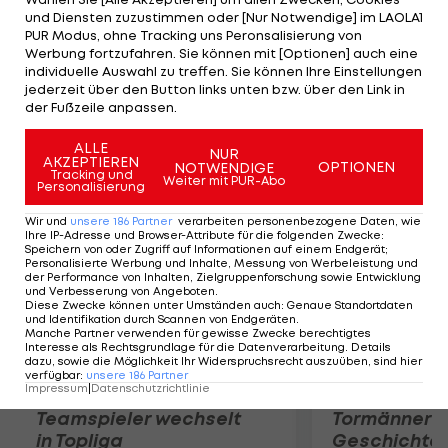
russischen Erstligisten Lok Moskau zurückgetreten.
und Diensten zuzustimmen oder [Nur Notwendige] im LAOLA1
In der Europa League wird der 44-Jährige nicht
PUR Modus, ohne Tracking uns Peronsalisierung von
Werbung fortzufahren. Sie können mit [Optionen] auch eine
auftreten. Besiktas wurde am Dienstag von der
individuelle Auswahl zu treffen. Sie können Ihre Einstellungen
UEFA wegen Manipulation aus dem Bewerb
jederzeit über den Button links unten bzw. über den Link in
der Fußzeile anpassen.
ausgeschlossen.
ALLE
NUR
Mehr zum Thema
AKZEPTIEREN
OPTIONEN
NOTWENDIGE
Tracking und
Weiter mit PUR-Abo
Personalisierung
Wir und
unsere
186
Partner
verarbeiten personenbezogene Daten, wie
Ihre IP-Adresse und Browser-Attribute für die folgenden Zwecke
:
Speichern von oder Zugriff auf Informationen auf einem Endgerät;
Personalisierte Werbung und Inhalte, Messung von Werbeleistung und
der Performance von Inhalten, Zielgruppenforschung sowie Entwicklung
und Verbesserung von Angeboten
.
Diese Zwecke können unter Umständen auch
:
Genaue Standortdaten
und Identifikation durch Scannen von Endgeräten
.
Manche Partner verwenden für gewisse Zwecke berechtigtes
Interesse als Rechtsgrundlage für die Datenverarbeitung. Details
dazu, sowie die Möglichkeit Ihr Widerspruchsrecht auszuüben, sind hier
verfügbar
:
unsere
186
Partner
Impressum
|
Datenschutzrichtlinie
Karrieresprung! ÖVV-
Die teuerst
Teamspieler wechselt
Tormänner d
in Topliga
Geschichte