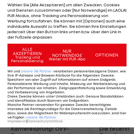
erklärt der von Borussia Mönchengladbach
Wählen Sie [Alle Akzeptieren] um allen Zwecken, Cookies
und Diensten zuzustimmen oder [Nur Notwendige] im LAOLA1
umworbene 21-Jährige. Am Montag möchte Max
PUR Modus, ohne Tracking uns Peronsalisierung von
Eberl, Sportdirektor des dt. Bundesligisten, nach
Werbung fortzufahren. Sie können mit [Optionen] auch eine
individuelle Auswahl zu treffen. Sie können Ihre Einstellungen
Enschede reisen, um alles zu fixieren. De Jong
jederzeit über den Button links unten bzw. über den Link in
würde bei einem Wechsel auf die ihm
der Fußzeile anpassen.
zustehenden 20 Prozent der Ablöse verzichten.
ALLE
NUR
AKZEPTIEREN
OPTIONEN
NOTWENDIGE
Mehr zum Thema
Tracking und
Weiter mit PUR-Abo
Personalisierung
Wir und
unsere
186
Partner
verarbeiten personenbezogene Daten, wie
Ihre IP-Adresse und Browser-Attribute für die folgenden Zwecke
:
Speichern von oder Zugriff auf Informationen auf einem Endgerät;
Personalisierte Werbung und Inhalte, Messung von Werbeleistung und
der Performance von Inhalten, Zielgruppenforschung sowie Entwicklung
und Verbesserung von Angeboten
.
Diese Zwecke können unter Umständen auch
:
Genaue Standortdaten
und Identifikation durch Scannen von Endgeräten
.
Manche Partner verwenden für gewisse Zwecke berechtigtes
Interesse als Rechtsgrundlage für die Datenverarbeitung. Details
dazu, sowie die Möglichkeit Ihr Widerspruchsrecht auszuüben, sind hier
verfügbar
:
unsere
186
Partner
Impressum
|
Datenschutzrichtlinie
Karrieresprung! ÖVV-
Die teuerst