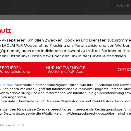
Foto: ©
hutz
le Akzeptieren] um allen Zwecken, Cookies und Diensten zuzustimme
 LAOLA1 PUR Modus, ohne Tracking uns Peronsalisierung von Werbung
ison mit einem Remis. Der französische
[Optionen] auch eine individuelle Auswahl zu treffen. Sie können Ihre
mischem Publikum mit einem 1:1 gegen Toulouse
den Button links unten bzw. über den Link in der Fußzeile anpassen.
r zwar in Führung, aber Ben Yedder (72.) kann
ZEPTIEREN
NUR NOTWENDIGE
OPTI
er mit Rot vom Platz: Saihi (39.) von Montpellier sowie 
Personalisierung
Weiter mit PUR-Abo
. Topfavorit Paris St. Germain startet am Samstag 21:00 
6
Partner
verarbeiten personenbezogene Daten, wie Ihre IP-Adresse und Browser-
e
:
Speichern von oder Zugriff auf Informationen auf einem Endgerät; Personalisi
von Werbeleistung und der Performance von Inhalten, Zielgruppenforschung sow
g von Angeboten
.
nnen unter Umständen auch
:
Genaue Standortdaten und Identifikation durch Sca
erwenden für gewisse Zwecke berechtigtes Interesse als Rechtsgrundlage für d
. Details dazu, sowie die Möglichkeit Ihr Widerspruchsrecht auszuüben, sind hie
r
chutzrichtlinie