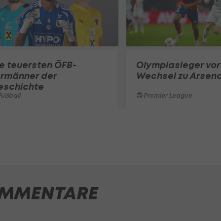
e teuersten ÖFB-
Olympiasieger vor
ormänner der
Wechsel zu Arsena
eschichte
ußball
Premier League
MMENTARE