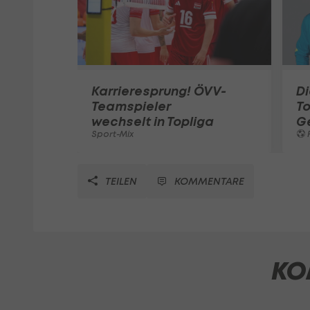
Karrieresprung! ÖVV-
Di
Teamspieler
T
wechselt in Topliga
G
Sport-Mix
F
TEILEN
KOMMENTARE
KO