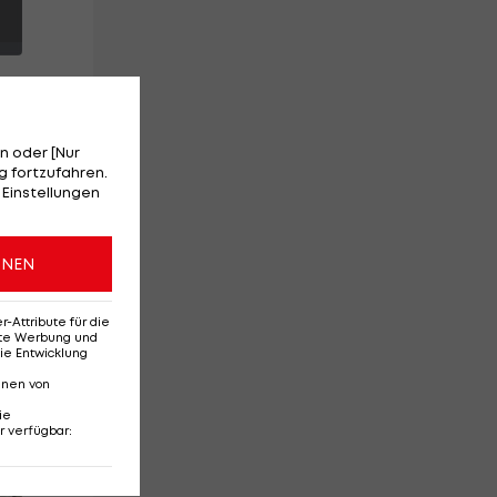
n oder [Nur
 fortzufahren.
 Einstellungen
ONEN
die
Uhr
Attribute für die
erte Werbung und
ie Entwicklung
nnen von
ie
r verfügbar
:
Red-Bull-Rückkehr?
Ten