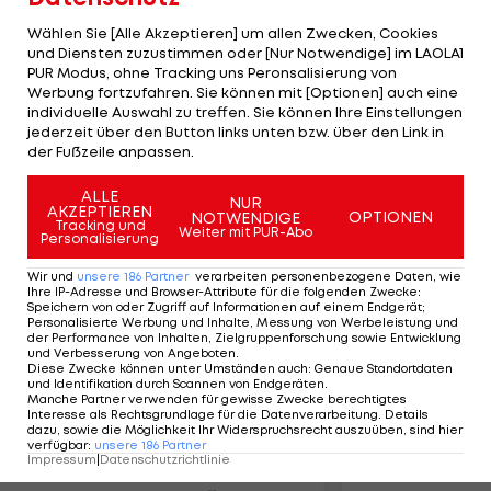
abgelaufenen Saison gelingt Benoit Cheyrou nach
Wählen Sie [Alle Akzeptieren] um allen Zwecken, Cookies
Vorarbeit von Charles Kabore in der 77. Minute.
und Diensten zuzustimmen oder [Nur Notwendige] im LAOLA1
PUR Modus, ohne Tracking uns Peronsalisierung von
Bereits am Samstag besiegte Lille den AS St.
Werbung fortzufahren. Sie können mit [Optionen] auch eine
Etienne mit 2:1, Ex-Serienmeister Olympique Lyon
individuelle Auswahl zu treffen. Sie können Ihre Einstellungen
jederzeit über den Button links unten bzw. über den Link in
kam zu einem 1:0-Auftakterfolg über Stade
der Fußzeile anpassen.
Rennes.
ALLE
NUR
AKZEPTIEREN
OPTIONEN
NOTWENDIGE
Tracking und
Weiter mit PUR-Abo
Personalisierung
Mehr zum Thema
Wir und
unsere
186
Partner
verarbeiten personenbezogene Daten, wie
Ihre IP-Adresse und Browser-Attribute für die folgenden Zwecke
:
Speichern von oder Zugriff auf Informationen auf einem Endgerät;
Personalisierte Werbung und Inhalte, Messung von Werbeleistung und
der Performance von Inhalten, Zielgruppenforschung sowie Entwicklung
und Verbesserung von Angeboten
.
Diese Zwecke können unter Umständen auch
:
Genaue Standortdaten
und Identifikation durch Scannen von Endgeräten
.
Manche Partner verwenden für gewisse Zwecke berechtigtes
Interesse als Rechtsgrundlage für die Datenverarbeitung. Details
dazu, sowie die Möglichkeit Ihr Widerspruchsrecht auszuüben, sind hier
verfügbar
:
unsere
186
Partner
Impressum
|
Datenschutzrichtlinie