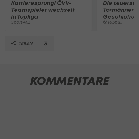
Karrieresprung! ÖVV-
Die teuerst
Teamspieler wechselt
Tormänner d
in Topliga
Geschichte
Sport-Mix
Fußball
TEILEN
KOMMENTARE