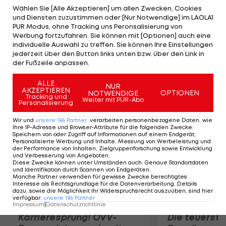
einen Vierjahres-Vertrag. Dem Offensivmann
Wählen Sie [Alle Akzeptieren] um allen Zwecken, Cookies
und Diensten zuzustimmen oder [Nur Notwendige] im LAOLA1
gelang es bei den "Blues" nicht, sich einen
PUR Modus, ohne Tracking uns Peronsalisierung von
Stammplatz zu erspielen. Der Transfer ist bereits
Werbung fortzufahren. Sie können mit [Optionen] auch eine
individuelle Auswahl zu treffen. Sie können Ihre Einstellungen
die zweite Transaktion des Sommers zwischen
jederzeit über den Button links unten bzw. über den Link in
Chelsea und Lille. Jungstar Eden Hazard
der Fußzeile anpassen.
übersiedelte von Nordfrankreich an die Themse.
ALLE
NUR
AKZEPTIEREN
OPTIONEN
NOTWENDIGE
Mehr zum Thema
Tracking und
Weiter mit PUR-Abo
Personalisierung
Wir und
unsere
186
Partner
verarbeiten personenbezogene Daten, wie
Ihre IP-Adresse und Browser-Attribute für die folgenden Zwecke
:
Speichern von oder Zugriff auf Informationen auf einem Endgerät;
Personalisierte Werbung und Inhalte, Messung von Werbeleistung und
der Performance von Inhalten, Zielgruppenforschung sowie Entwicklung
und Verbesserung von Angeboten
.
Diese Zwecke können unter Umständen auch
:
Genaue Standortdaten
und Identifikation durch Scannen von Endgeräten
.
Manche Partner verwenden für gewisse Zwecke berechtigtes
Interesse als Rechtsgrundlage für die Datenverarbeitung. Details
dazu, sowie die Möglichkeit Ihr Widerspruchsrecht auszuüben, sind hier
verfügbar
:
unsere
186
Partner
Impressum
|
Datenschutzrichtlinie
Karrieresprung! ÖVV-
Die teuerst