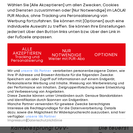
Grosicki (88.) nur noch für Ergebniskosmetik. Nice
Wählen Sie [Alle Akzeptieren] um allen Zwecken, Cookies
und Diensten zuzustimmen oder [Nur Notwendige] im LAOLA1
hat zudem noch ein Nachtragsspiel gegen
PUR Modus, ohne Tracking uns Peronsalisierung von
Nantes. Die beiden anderen Sonntags-Spiele
Werbung fortzufahren. Sie können mit [Optionen] auch eine
individuelle Auswahl zu treffen. Sie können Ihre Einstellungen
bringen keinen Sieger: Marseille muss sich gegen
jederzeit über den Button links unten bzw. über den Link in
Lorient mit einem 1:1 zufrieden geben. Bordeaux
der Fußzeile anpassen.
gegen Montpellier endet torlos.
ALLE
NUR
AKZEPTIEREN
OPTIONEN
NOTWENDIGE
Mehr zum Thema
Tracking und
Weiter mit PUR-Abo
Personalisierung
Wir und
unsere
186
Partner
verarbeiten personenbezogene Daten, wie
Ihre IP-Adresse und Browser-Attribute für die folgenden Zwecke
:
Speichern von oder Zugriff auf Informationen auf einem Endgerät;
Personalisierte Werbung und Inhalte, Messung von Werbeleistung und
der Performance von Inhalten, Zielgruppenforschung sowie Entwicklung
und Verbesserung von Angeboten
.
Diese Zwecke können unter Umständen auch
:
Genaue Standortdaten
und Identifikation durch Scannen von Endgeräten
.
Manche Partner verwenden für gewisse Zwecke berechtigtes
Interesse als Rechtsgrundlage für die Datenverarbeitung. Details
dazu, sowie die Möglichkeit Ihr Widerspruchsrecht auszuüben, sind hier
verfügbar
:
unsere
186
Partner
Impressum
|
Datenschutzrichtlinie
Karrieresprung! ÖVV-
Die teuerst