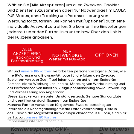
die "Rossoneri" inklusive gesparter Gehaltskosten
Wählen Sie [Alle Akzeptieren] um allen Zwecken, Cookies
und Diensten zuzustimmen oder [Nur Notwendige] im LAOLA1
sogar beinahe auf 200 Millionen Euro. Ibrahimovic-
PUR Modus, ohne Tracking uns Peronsalisierung von
Berater Mino Raiola soll sich bereits in der
Werbung fortzufahren. Sie können mit [Optionen] auch eine
individuelle Auswahl zu treffen. Sie können Ihre Einstellungen
französischen Hauptstadt befinden um mit Paris-
jederzeit über den Button links unten bzw. über den Link in
Sportdirektor Leonardo die Vertragsmodalitäten
der Fußzeile anpassen.
auszuhandeln.
ALLE
NUR
AKZEPTIEREN
OPTIONEN
NOTWENDIGE
Mehr zum Thema
Tracking und
Weiter mit PUR-Abo
Personalisierung
Wir und
unsere
186
Partner
verarbeiten personenbezogene Daten, wie
Ihre IP-Adresse und Browser-Attribute für die folgenden Zwecke
:
Speichern von oder Zugriff auf Informationen auf einem Endgerät;
Personalisierte Werbung und Inhalte, Messung von Werbeleistung und
der Performance von Inhalten, Zielgruppenforschung sowie Entwicklung
und Verbesserung von Angeboten
.
Diese Zwecke können unter Umständen auch
:
Genaue Standortdaten
und Identifikation durch Scannen von Endgeräten
.
Manche Partner verwenden für gewisse Zwecke berechtigtes
Interesse als Rechtsgrundlage für die Datenverarbeitung. Details
dazu, sowie die Möglichkeit Ihr Widerspruchsrecht auszuüben, sind hier
verfügbar
:
unsere
186
Partner
Impressum
|
Datenschutzrichtlinie
Karrieresprung! ÖVV-
Die teuerst