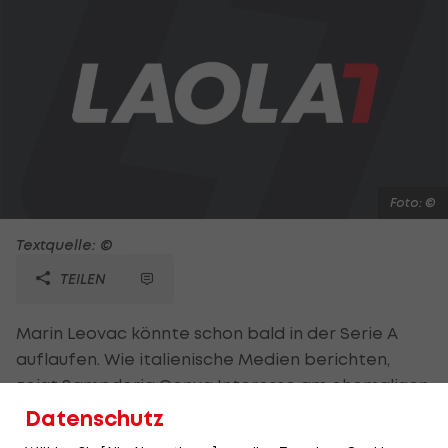
Foto: ©
Textquelle: ©
TEILEN
Marin Leovac könnte schon bald in der Serie A
auflaufen. Wie italienische Medien berichten,
zeigt Sampdoria Genua Interesse am ehemaligen
Austria-Wien-Linksfuß. Der 25-Jährige spielte mit
Datenschutz
der Austria in der vergangenen Saison noch in der