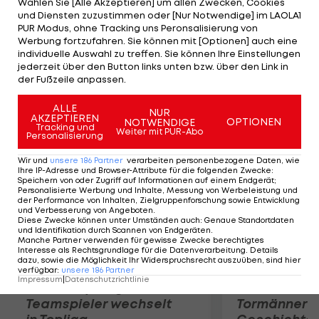
Wählen Sie [Alle Akzeptieren] um allen Zwecken, Cookies
Champions League, bevor er im Winter zu HNK
und Diensten zuzustimmen oder [Nur Notwendige] im LAOLA1
Rijeka in die kroatische Liga wechselte. Leovac
PUR Modus, ohne Tracking uns Peronsalisierung von
Werbung fortzufahren. Sie können mit [Optionen] auch eine
verfügt über die österreichische
individuelle Auswahl zu treffen. Sie können Ihre Einstellungen
Staatsbürgerschaft und ist auch für das
jederzeit über den Button links unten bzw. über den Link in
der Fußzeile anpassen.
Nationalteam spielberechtigt.
ALLE
NUR
AKZEPTIEREN
Mehr zum Thema
OPTIONEN
NOTWENDIGE
Tracking und
Weiter mit PUR-Abo
Personalisierung
Wir und
unsere
186
Partner
verarbeiten personenbezogene Daten, wie
Ihre IP-Adresse und Browser-Attribute für die folgenden Zwecke
:
Speichern von oder Zugriff auf Informationen auf einem Endgerät;
Personalisierte Werbung und Inhalte, Messung von Werbeleistung und
der Performance von Inhalten, Zielgruppenforschung sowie Entwicklung
und Verbesserung von Angeboten
.
Diese Zwecke können unter Umständen auch
:
Genaue Standortdaten
und Identifikation durch Scannen von Endgeräten
.
Manche Partner verwenden für gewisse Zwecke berechtigtes
Interesse als Rechtsgrundlage für die Datenverarbeitung. Details
dazu, sowie die Möglichkeit Ihr Widerspruchsrecht auszuüben, sind hier
verfügbar
:
unsere
186
Partner
Impressum
|
Datenschutzrichtlinie
Karrieresprung! ÖVV-
Die teuerst
Teamspieler wechselt
Tormänner d