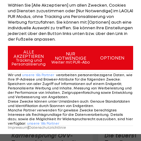
beläuft sich auf eine Million Euro. Die
Wählen Sie [Alle Akzeptieren] um allen Zwecken, Cookies
und Diensten zuzustimmen oder [Nur Notwendige] im LAOLA1
Ablösesumme für den 29-Jährigen teilen die
PUR Modus, ohne Tracking uns Peronsalisierung von
Römer nicht mit. Jedoch lief Parolos Kontrakt bei
Werbung fortzufahren. Sie können mit [Optionen] auch eine
individuelle Auswahl zu treffen. Sie können Ihre Einstellungen
Parma noch bis 2017. Der sechsfache
jederzeit über den Button links unten bzw. über den Link in
Internationale muss noch die medizinischen Tests
der Fußzeile anpassen.
bestehen.
ALLE
NUR
AKZEPTIEREN
OPTIONEN
NOTWENDIGE
Mehr zum Thema
Tracking und
Weiter mit PUR-Abo
Personalisierung
Wir und
unsere
186
Partner
verarbeiten personenbezogene Daten, wie
Ihre IP-Adresse und Browser-Attribute für die folgenden Zwecke
:
Speichern von oder Zugriff auf Informationen auf einem Endgerät;
Personalisierte Werbung und Inhalte, Messung von Werbeleistung und
der Performance von Inhalten, Zielgruppenforschung sowie Entwicklung
und Verbesserung von Angeboten
.
Diese Zwecke können unter Umständen auch
:
Genaue Standortdaten
und Identifikation durch Scannen von Endgeräten
.
Manche Partner verwenden für gewisse Zwecke berechtigtes
Interesse als Rechtsgrundlage für die Datenverarbeitung. Details
dazu, sowie die Möglichkeit Ihr Widerspruchsrecht auszuüben, sind hier
verfügbar
:
unsere
186
Partner
Impressum
|
Datenschutzrichtlinie
Karrieresprung! ÖVV-
Die teuerst