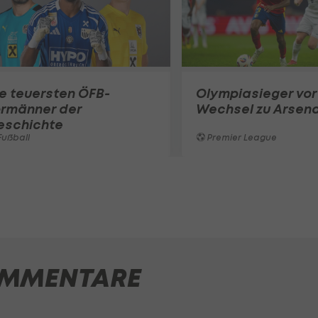
e teuersten ÖFB-
Olympiasieger vor
ormänner der
Wechsel zu Arsena
eschichte
ußball
Premier League
MMENTARE