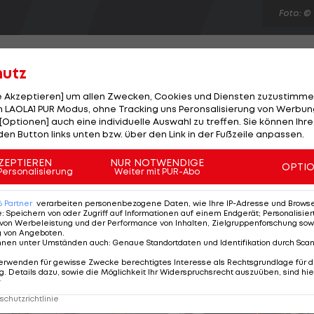
Foto: ©
hutz
le Akzeptieren] um allen Zwecken, Cookies und Diensten zuzustimme
 LAOLA1 PUR Modus, ohne Tracking uns Peronsalisierung von Werbung
 ein Angebot vom italienischen Meister Juventus Turin
[Optionen] auch eine individuelle Auswahl zu treffen. Sie können Ihre
vergangenen drei Saisonen bei Ligakonkurrent Inter
den Button links unten bzw. über den Link in der Fußzeile anpassen.
h die Freigabe. Juventus soll dem ehemaligen Bayern-
ZEPTIEREN
NUR NOTWENDIGE
OPTI
n haben und ein Jahres-Gehalt von drei Millionen Eur
Personalisierung
Weiter mit PUR-Abo
edienberichten auch Angebote von Fenerbahce Istanbul
6
Partner
verarbeiten personenbezogene Daten, wie Ihre IP-Adresse und Browser-
e
:
Speichern von oder Zugriff auf Informationen auf einem Endgerät; Personalisi
von Werbeleistung und der Performance von Inhalten, Zielgruppenforschung sow
g von Angeboten
.
nnen unter Umständen auch
:
Genaue Standortdaten und Identifikation durch Sca
erwenden für gewisse Zwecke berechtigtes Interesse als Rechtsgrundlage für d
. Details dazu, sowie die Möglichkeit Ihr Widerspruchsrecht auszuüben, sind hie
r
chutzrichtlinie