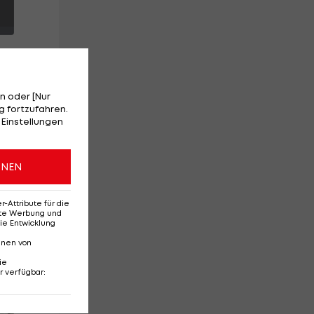
n oder [Nur
 fortzufahren.
 Einstellungen
ONEN
o
Attribute für die
erte Werbung und
ie Entwicklung
nnen von
ie
r verfügbar
:
Red-Bull-Rückkehr?
Ten