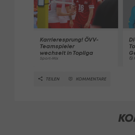
Karrieresprung! ÖVV-
Di
Teamspieler
T
wechselt in Topliga
G
Sport-Mix
F
TEILEN
KOMMENTARE
KO