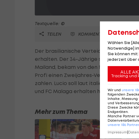
Textquelle: ©
Datensc
TEILEN
KOMMENTARE
Wählen Sie [Al
Notwendige] im
Der brasilianische Verteidiger Lucio hat
Sie können mit 
erhalten. Der 34-Jährige spielte in den 
jederzeit über 
Mailand, bekam von den Nerazzuri jedoc
ALLE AK
Profi einen Zweijahres-Vertrag angebote
Tracking und 
zahlen. Lucio soll laut italienischen M
Wir und
unsere
18
und FC Malaga erhalten haben.
folgenden Zweck
Inhalte, Messung 
und Verbesserun
Diese Zwecke kö
Mehr zum Thema
Endgeräten
.
Manche Partner v
Datenverarbeitung
unsere
186
Partne
Impressum
|
Datens