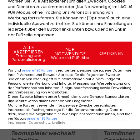
Wählen Sie [Alle Akzeptieren] um allen Zwecken, Cookies
letzte bei seinem Abschied im letzten Saisonspiel
und Diensten zuzustimmen oder [Nur Notwendige] im LAOLA1
gegen Novara. Inzaghi erzielte nach seiner
PUR Modus, ohne Tracking uns Peronsalisierung von
Werbung fortzufahren. Sie können mit [Optionen] auch eine
Einwechslung das Siegestor. In Zukunft wird der
individuelle Auswahl zu treffen. Sie können Ihre Einstellungen
Weltmeister von 2006 die U16-Mannschaft der
jederzeit über den Button links unten bzw. über den Link in
der Fußzeile anpassen.
Rossoneri betreuen.
ALLE
NUR
AKZEPTIEREN
Mehr zum Thema
OPTIONEN
NOTWENDIGE
Tracking und
Weiter mit PUR-Abo
Personalisierung
Wir und
unsere
186
Partner
verarbeiten personenbezogene Daten, wie
Ihre IP-Adresse und Browser-Attribute für die folgenden Zwecke
:
Speichern von oder Zugriff auf Informationen auf einem Endgerät;
Personalisierte Werbung und Inhalte, Messung von Werbeleistung und
der Performance von Inhalten, Zielgruppenforschung sowie Entwicklung
und Verbesserung von Angeboten
.
Diese Zwecke können unter Umständen auch
:
Genaue Standortdaten
und Identifikation durch Scannen von Endgeräten
.
Manche Partner verwenden für gewisse Zwecke berechtigtes
Interesse als Rechtsgrundlage für die Datenverarbeitung. Details
dazu, sowie die Möglichkeit Ihr Widerspruchsrecht auszuüben, sind hier
verfügbar
:
unsere
186
Partner
Impressum
|
Datenschutzrichtlinie
Karrieresprung! ÖVV-
Die teuerst
Teamspieler wechselt
Tormänner d