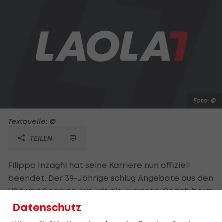
Foto: ©
Textquelle: ©
TEILEN
Filippo Inzaghi hat seine Karriere nun offiziell
beendet. Der 39-Jährige schlug Angebote aus den
USA und Spanien aus, um als Junioren-Coach beim
AC Milan zu bleiben. Der Stürmer erzielte in 300
Datenschutz
Pflichtspielen für die Mailänder 126 Tore, das